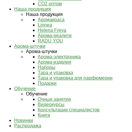
СО2 оптом
Наша продукция
Наша продукция
Аромакраса
Linnea
Helena Freya
Арома-реалити
RADU YOU
Арома-штучки
Арома-штучки
Арома-электроника
Арома-изделия
Наборы
Тара и упаковка
Тара и упаковка для парфюмерии
Подарки
Обучение
Обучение
Очные занятия
Видеокурсы
Консультации специалистов
Книги
Новинки
Распродажа