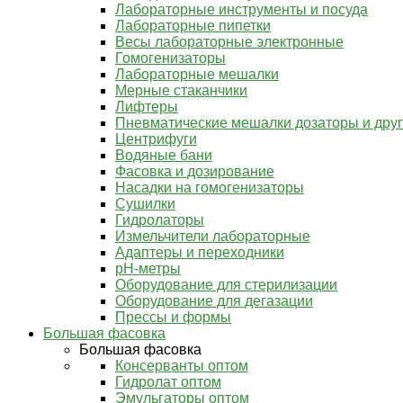
Лабораторные инструменты и посуда
Лабораторные пипетки
Весы лабораторные электронные
Гомогенизаторы
Лабораторные мешалки
Мерные стаканчики
Лифтеры
Пневматические мешалки дозаторы и дру
Центрифуги
Водяные бани
Фасовка и дозирование
Насадки на гомогенизаторы
Сушилки
Гидролаторы
Измельчители лабораторные
Адаптеры и переходники
pH-метры
Оборудование для стерилизации
Оборудование для дегазации
Прессы и формы
Большая фасовка
Большая фасовка
Консерванты оптом
Гидролат оптом
Эмульгаторы оптом