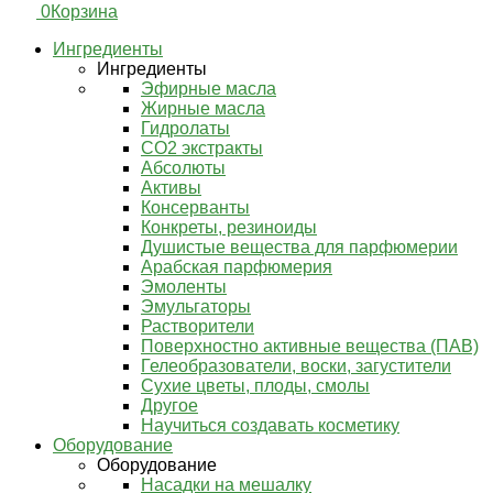
0
Корзина
Ингредиенты
Ингредиенты
Эфирные масла
Жирные масла
Гидролаты
СО2 экстракты
Абсолюты
Активы
Консерванты
Конкреты, резиноиды
Душистые вещества для парфюмерии
Арабская парфюмерия
Эмоленты
Эмульгаторы
Растворители
Поверхностно активные вещества (ПАВ)
Гелеобразователи, воски, загустители
Сухие цветы, плоды, смолы
Другое
Научиться создавать косметику
Оборудование
Оборудование
Насадки на мешалку