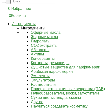
0
Избранное
0
Корзина
Ингредиенты
Ингредиенты
Эфирные масла
Жирные масла
Гидролаты
СО2 экстракты
Абсолюты
Активы
Консерванты
Конкреты, резиноиды
Душистые вещества для парфюмерии
Арабская парфюмерия
Эмоленты
Эмульгаторы
Растворители
Поверхностно активные вещества (ПАВ)
Гелеобразователи, воски, загустители
Сухие цветы, плоды, смолы
Другое
Научиться создавать косметику