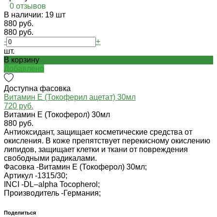
0 отзывов
В наличии: 19 шт
880 руб.
880 руб.
-
+
шт.
В корзину
Добавлено
Доступна фасовка
Витамин Е (Токоферил ацетат) 30мл
720 руб.
Витамин Е (Токоферол) 30мл
880 руб.
Антиоксидант, защищает косметические средства от
окисления. В коже препятствует перекисному окислению
липидов, защищает клетки и ткани от повреждения
свободными радикалами.
Фасовка -
Витамин Е (Токоферол) 30мл;
Артикул -
1315/30;
INCI -
DL–alpha Tocopherol;
Производитель -
Германия;
Поделиться