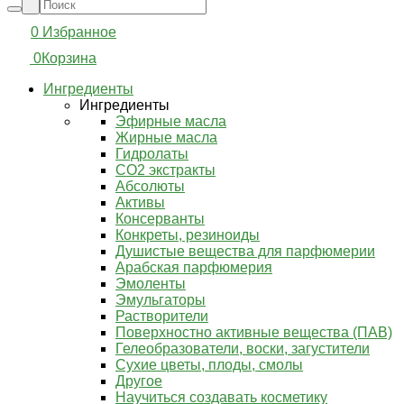
0
Избранное
0
Корзина
Ингредиенты
Ингредиенты
Эфирные масла
Жирные масла
Гидролаты
СО2 экстракты
Абсолюты
Активы
Консерванты
Конкреты, резиноиды
Душистые вещества для парфюмерии
Арабская парфюмерия
Эмоленты
Эмульгаторы
Растворители
Поверхностно активные вещества (ПАВ)
Гелеобразователи, воски, загустители
Сухие цветы, плоды, смолы
Другое
Научиться создавать косметику