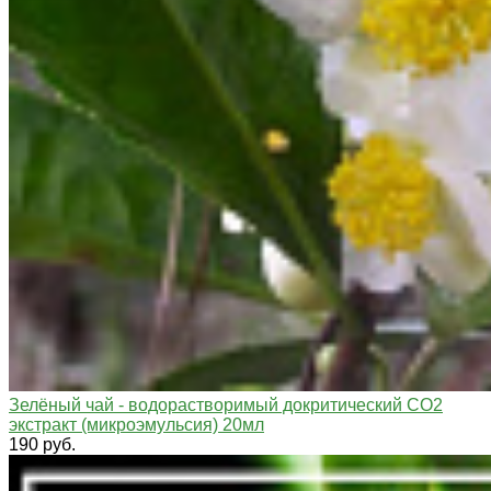
Зелёный чай - водорастворимый докритический СО2
экстракт (микроэмульсия) 20мл
190 руб.