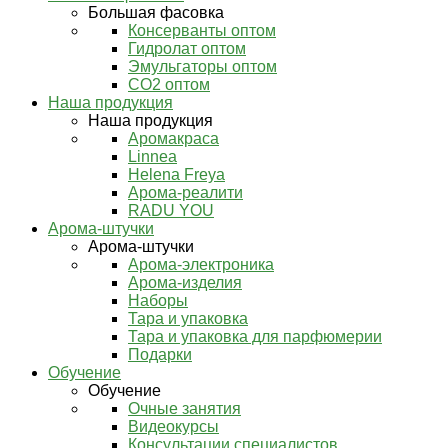
Большая фасовка
Консерванты оптом
Гидролат оптом
Эмульгаторы оптом
СО2 оптом
Наша продукция
Наша продукция
Аромакраса
Linnea
Helena Freya
Арома-реалити
RADU YOU
Арома-штучки
Арома-штучки
Арома-электроника
Арома-изделия
Наборы
Тара и упаковка
Тара и упаковка для парфюмерии
Подарки
Обучение
Обучение
Очные занятия
Видеокурсы
Консультации специалистов