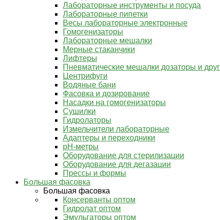
Лабораторные инструменты и посуда
Лабораторные пипетки
Весы лабораторные электронные
Гомогенизаторы
Лабораторные мешалки
Мерные стаканчики
Лифтеры
Пневматические мешалки дозаторы и дру
Центрифуги
Водяные бани
Фасовка и дозирование
Насадки на гомогенизаторы
Сушилки
Гидролаторы
Измельчители лабораторные
Адаптеры и переходники
pH-метры
Оборудование для стерилизации
Оборудование для дегазации
Прессы и формы
Большая фасовка
Большая фасовка
Консерванты оптом
Гидролат оптом
Эмульгаторы оптом