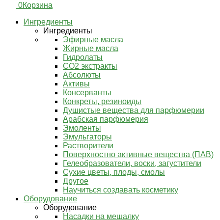
0
Корзина
Ингредиенты
Ингредиенты
Эфирные масла
Жирные масла
Гидролаты
СО2 экстракты
Абсолюты
Активы
Консерванты
Конкреты, резиноиды
Душистые вещества для парфюмерии
Арабская парфюмерия
Эмоленты
Эмульгаторы
Растворители
Поверхностно активные вещества (ПАВ)
Гелеобразователи, воски, загустители
Сухие цветы, плоды, смолы
Другое
Научиться создавать косметику
Оборудование
Оборудование
Насадки на мешалку