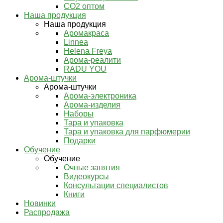
СО2 оптом
Наша продукция
Наша продукция
Аромакраса
Linnea
Helena Freya
Арома-реалити
RADU YOU
Арома-штучки
Арома-штучки
Арома-электроника
Арома-изделия
Наборы
Тара и упаковка
Тара и упаковка для парфюмерии
Подарки
Обучение
Обучение
Очные занятия
Видеокурсы
Консультации специалистов
Книги
Новинки
Распродажа