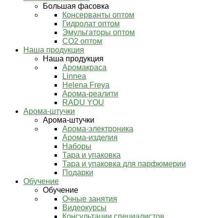
Большая фасовка
Консерванты оптом
Гидролат оптом
Эмульгаторы оптом
СО2 оптом
Наша продукция
Наша продукция
Аромакраса
Linnea
Helena Freya
Арома-реалити
RADU YOU
Арома-штучки
Арома-штучки
Арома-электроника
Арома-изделия
Наборы
Тара и упаковка
Тара и упаковка для парфюмерии
Подарки
Обучение
Обучение
Очные занятия
Видеокурсы
Консультации специалистов