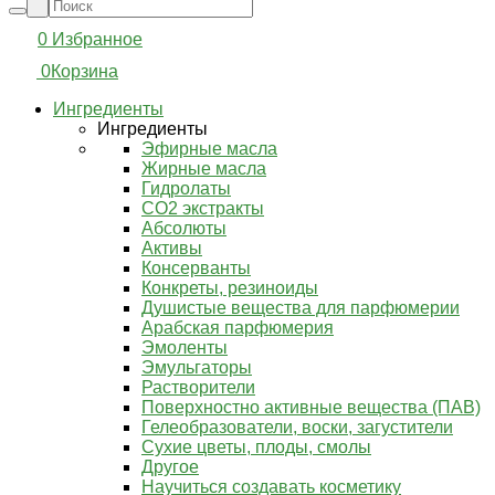
0
Избранное
0
Корзина
Ингредиенты
Ингредиенты
Эфирные масла
Жирные масла
Гидролаты
СО2 экстракты
Абсолюты
Активы
Консерванты
Конкреты, резиноиды
Душистые вещества для парфюмерии
Арабская парфюмерия
Эмоленты
Эмульгаторы
Растворители
Поверхностно активные вещества (ПАВ)
Гелеобразователи, воски, загустители
Сухие цветы, плоды, смолы
Другое
Научиться создавать косметику