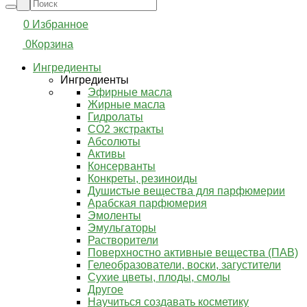
0
Избранное
0
Корзина
Ингредиенты
Ингредиенты
Эфирные масла
Жирные масла
Гидролаты
СО2 экстракты
Абсолюты
Активы
Консерванты
Конкреты, резиноиды
Душистые вещества для парфюмерии
Арабская парфюмерия
Эмоленты
Эмульгаторы
Растворители
Поверхностно активные вещества (ПАВ)
Гелеобразователи, воски, загустители
Сухие цветы, плоды, смолы
Другое
Научиться создавать косметику