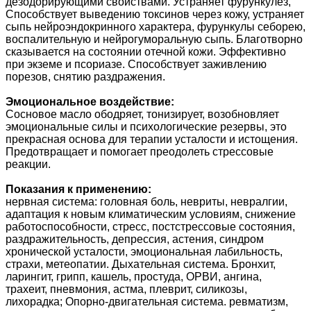
дезодорирующими свойствами. Устраняет фурункулез,
Способствует выведению токсинов через кожу, устраняет
сыпь нейроэндокринного характера, фурункулы себорею,
воспалительную и нейрогуморальную сыпь. Благотворно
сказывается на состоянии отечной кожи. Эффективно
при экземе и псориазе. Способствует заживлению
порезов, снятию раздражения.
Эмоциональное воздействие:
Сосновое масло ободряет, тонизирует, возобновляет
эмоциональные силы и психологические резервы, это
прекрасная основа для терапии усталости и истощения.
Предотвращает и помогает преодолеть стрессовые
реакции.
Показания к применению:
нервная система: головная боль, невриты, невралгии,
адаптация к новым климатическим условиям, снижение
работоспособности, стресс, постстрессовые состояния,
раздражительность, депрессия, астения, синдром
хронической усталости, эмоциональная лабильность,
страхи, метеопатии. Дыхательная система. Бронхит,
ларингит, грипп, кашель, простуда, ОРВИ, ангина,
трахеит, пневмония, астма, плеврит, силикозы,
лихорадка; Опорно-двигательная система. ревматизм,