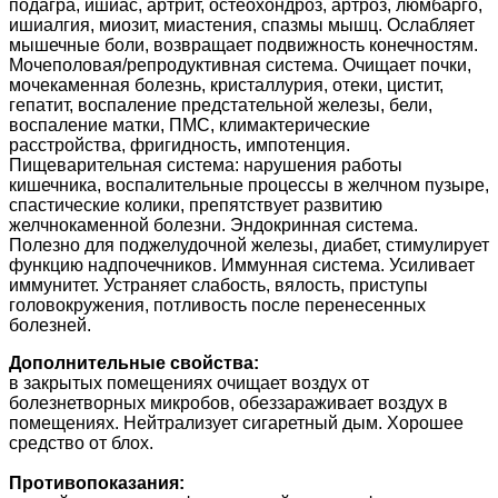
подагра, ишиас, артрит, остеохондроз, артроз, люмбарго,
ишиалгия, миозит, миастения, спазмы мышц. Ослабляет
мышечные боли, возвращает подвижность конечностям.
Мочеполовая/репродуктивная система. Очищает почки,
мочекаменная болезнь, кристаллурия, отеки, цистит,
гепатит, воспаление предстательной железы, бели,
воспаление матки, ПМС, климактерические
расстройства, фригидность, импотенция.
Пищеварительная система: нарушения работы
кишечника, воспалительные процессы в желчном пузыре,
спастические колики, препятствует развитию
желчнокаменной болезни. Эндокринная система.
Полезно для поджелудочной железы, диабет, стимулирует
функцию надпочечников. Иммунная система. Усиливает
иммунитет. Устраняет слабость, вялость, приступы
головокружения, потливость после перенесенных
болезней.
Дополнительные свойства:
в закрытых помещениях очищает воздух от
болезнетворных микробов, обеззараживает воздух в
помещениях. Нейтрализует сигаретный дым. Хорошее
средство от блох.
Противопоказания: