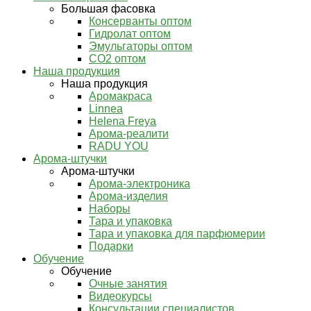
Большая фасовка
Консерванты оптом
Гидролат оптом
Эмульгаторы оптом
СО2 оптом
Наша продукция
Наша продукция
Аромакраса
Linnea
Helena Freya
Арома-реалити
RADU YOU
Арома-штучки
Арома-штучки
Арома-электроника
Арома-изделия
Наборы
Тара и упаковка
Тара и упаковка для парфюмерии
Подарки
Обучение
Обучение
Очные занятия
Видеокурсы
Консультации специалистов