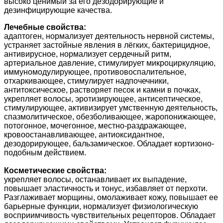
высоко ценимый за его дезодорирующие и
дезинфицирующие качества.
Лечебные свойства:
адаптоген, нормализует деятельность нервной системы,
устраняет застойные явления в лёгких, бактерицидное,
антивирусное, нормализует сердечный ритм,
артериальное давление, стимулирует микроциркуляцию,
иммуномодулирующее, противовоспалительное,
отхаркивающее, стимулирует надпочечники,
антитоксическое, растворяет песок и камни в почках,
укрепляет волосы, эротизирующее, антисептическое,
стимулирующее, активизирует умственную деятельность,
спазмолитическое, обезболивающее, жаропонижающее,
потогонное, мочегонное, местно-раздражающее,
кровоостанавливающее, антиоксидантное,
дезодорирующее, бальзамическое. Обладает кортизоно-
подобным действием.
Косметические свойства:
укрепляет волосы, останавливает их выпадение,
повышает эластичность и тонус, избавляет от перхоти.
Разглаживает морщины, омолаживает кожу, повышает ее
барьерные функции, нормализует физиологическую
восприимчивость чувствительных рецепторов. Обладает