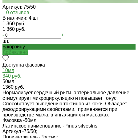
Артикул:
75/50
0 отзывов
В наличии: 4 шт
1 360 руб.
1 360 руб.
-
+
шт.
В корзину
Добавлено
Доступна фасовка
10мл
340 руб.
50мл
1360 руб.
Нормализует сердечный ритм, артериальное давление,
стимулирует микроциркуляцию и повышает тонус.
Способствует выведению токсинов из кожи. Обладает
дезодорирующими свойствами. применяется при
производстве мыла, в ингаляциях и массажах
Фасовка -
50мл;
Латинское наименование -
Pinus silvestris;
Артикул -
75/50;
Производитель -
Россия;