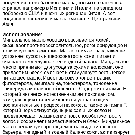
получения этого базового масла, только в солнечных
странах, например в Испании и Италии, на западном
побережье США и в южных регионах Китая. А вот
родиной и растения, и масла считается Центральная
Азия.
Использование:
Миндальное масло хорошо всасывается кожей,
оказывает противовоспалительное, регенерирующее и
тонизирующее действие. Масло снимает раздражение,
устраняет сухость и шероховатость кожи, питает и
очищает кожу, улучшает её водный баланс. Миндальное
масло принимают для ухода за сухими волосами, оно
придаёт им блеск, смягчает и стимулирует рост. Легкое
питающее масло. Имеет высокую концентрацию
фитостерола, амигдалина, токостерола, триолеина,
глицерида линоленовой кислоты. Содержит витамин Е,
который является естественным антиоксидантом,
замедляющим старение клеток и устраняющим
воспалительные процессы на коже, а так же витамин F,
который нормализует функцию сальных желез и
предупреждает расширение пор, способствует росту
волос и сохраняет им эластичность и блеск. Миндальное
масло регулирует проницаемость эпидермального
барьера, липидный и водный баланс кожи, активизирует