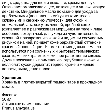
лица, средства для шеи и декольте, кремы для рук.
Оказывает омолаживающее, питающее и увлажняющее
действие. Миндальное масло показано для ухода за
проблемными (воспаленными) участками тела и
склонными к снижению упругости, для сухой и
нормальной, а также утомленной, дряблой коже
(оживляет ее и разглаживает морщинки на теле и лице,
особенно вокруг глаз), для ухода за чувствительной,
склонной к раздражению кожей и видимым сосудистым
рисунком на ней, придает коже бархатистый оттенок и
красивый ровный цвет. Кроме того миндальное масло
используется при солнечных и бытовых термических
ожогах, мелких травмах кожи, при растяжении связок.
Другие показания к применению: огрубевшая кожа и
целлюлит, сухой дерматит, герпес, сухие и жирные
волосы, выпадение волос.
Хранение:
Хранить в плотно-закрытой темной таре в прохладном
месте.
Фасовка
50мл
Латинское наименование
Prunus amygdalus