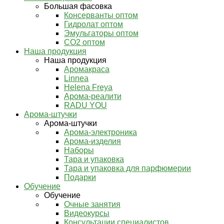
Большая фасовка
Консерванты оптом
Гидролат оптом
Эмульгаторы оптом
СО2 оптом
Наша продукция
Наша продукция
Аромакраса
Linnea
Helena Freya
Арома-реалити
RADU YOU
Арома-штучки
Арома-штучки
Арома-электроника
Арома-изделия
Наборы
Тара и упаковка
Тара и упаковка для парфюмерии
Подарки
Обучение
Обучение
Очные занятия
Видеокурсы
Консультации специалистов