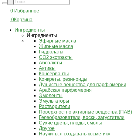
0
Избранное
0
Корзина
Ингредиенты
Ингредиенты
Эфирные масла
Жирные масла
Гидролаты
СО2 экстракты
Абсолюты
Активы
Консерванты
Конкреты, резиноиды
Душистые вещества для парфюмерии
Арабская парфюмерия
Эмоленты
Эмульгаторы
Растворители
Поверхностно активные вещества (ПАВ)
Гелеобразователи, воски, загустители
Сухие цветы, плоды, смолы
Другое
Научиться создавать косметику