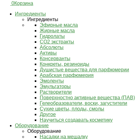
0
Корзина
Ингредиенты
Ингредиенты
Эфирные масла
Жирные масла
Гидролаты
СО2 экстракты
Абсолюты
Активы
Консерванты
Конкреты, резиноиды
Душистые вещества для парфюмерии
Арабская парфюмерия
Эмоленты
Эмульгаторы
Растворители
Поверхностно активные вещества (ПАВ)
Гелеобразователи, воски, загустители
Сухие цветы, плоды, смолы
Другое
Научиться создавать косметику
Оборудование
Оборудование
Насадки на мешалку