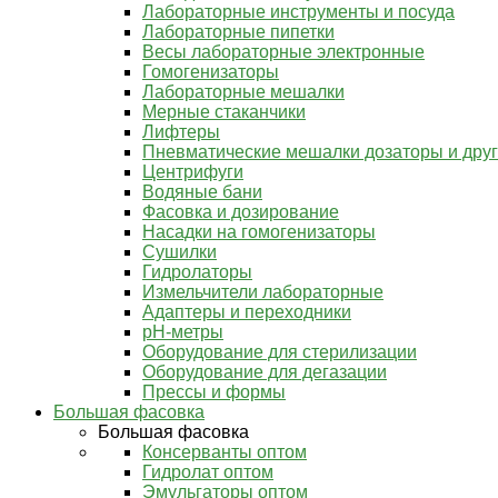
Лабораторные инструменты и посуда
Лабораторные пипетки
Весы лабораторные электронные
Гомогенизаторы
Лабораторные мешалки
Мерные стаканчики
Лифтеры
Пневматические мешалки дозаторы и дру
Центрифуги
Водяные бани
Фасовка и дозирование
Насадки на гомогенизаторы
Сушилки
Гидролаторы
Измельчители лабораторные
Адаптеры и переходники
pH-метры
Оборудование для стерилизации
Оборудование для дегазации
Прессы и формы
Большая фасовка
Большая фасовка
Консерванты оптом
Гидролат оптом
Эмульгаторы оптом