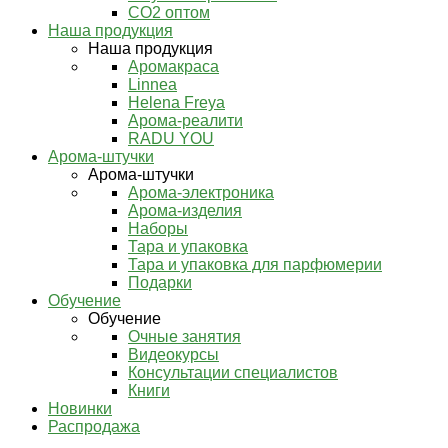
СО2 оптом
Наша продукция
Наша продукция
Аромакраса
Linnea
Helena Freya
Арома-реалити
RADU YOU
Арома-штучки
Арома-штучки
Арома-электроника
Арома-изделия
Наборы
Тара и упаковка
Тара и упаковка для парфюмерии
Подарки
Обучение
Обучение
Очные занятия
Видеокурсы
Консультации специалистов
Книги
Новинки
Распродажа