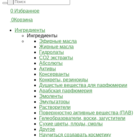
0
Избранное
0
Корзина
Ингредиенты
Ингредиенты
Эфирные масла
Жирные масла
Гидролаты
СО2 экстракты
Абсолюты
Активы
Консерванты
Конкреты, резиноиды
Душистые вещества для парфюмерии
Арабская парфюмерия
Эмоленты
Эмульгаторы
Растворители
Поверхностно активные вещества (ПАВ)
Гелеобразователи, воски, загустители
Сухие цветы, плоды, смолы
Другое
Научиться создавать косметику