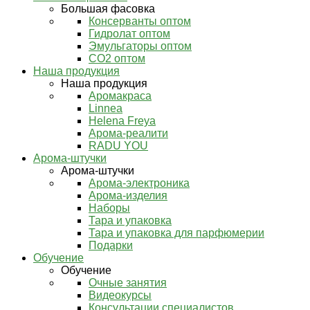
Большая фасовка
Консерванты оптом
Гидролат оптом
Эмульгаторы оптом
СО2 оптом
Наша продукция
Наша продукция
Аромакраса
Linnea
Helena Freya
Арома-реалити
RADU YOU
Арома-штучки
Арома-штучки
Арома-электроника
Арома-изделия
Наборы
Тара и упаковка
Тара и упаковка для парфюмерии
Подарки
Обучение
Обучение
Очные занятия
Видеокурсы
Консультации специалистов