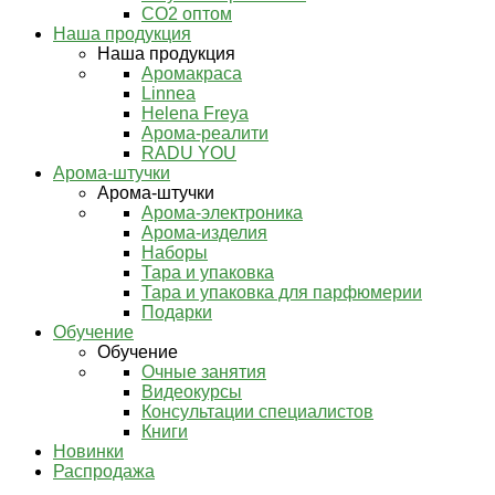
СО2 оптом
Наша продукция
Наша продукция
Аромакраса
Linnea
Helena Freya
Арома-реалити
RADU YOU
Арома-штучки
Арома-штучки
Арома-электроника
Арома-изделия
Наборы
Тара и упаковка
Тара и упаковка для парфюмерии
Подарки
Обучение
Обучение
Очные занятия
Видеокурсы
Консультации специалистов
Книги
Новинки
Распродажа