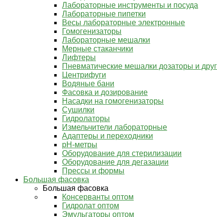
Лабораторные инструменты и посуда
Лабораторные пипетки
Весы лабораторные электронные
Гомогенизаторы
Лабораторные мешалки
Мерные стаканчики
Лифтеры
Пневматические мешалки дозаторы и дру
Центрифуги
Водяные бани
Фасовка и дозирование
Насадки на гомогенизаторы
Сушилки
Гидролаторы
Измельчители лабораторные
Адаптеры и переходники
pH-метры
Оборудование для стерилизации
Оборудование для дегазации
Прессы и формы
Большая фасовка
Большая фасовка
Консерванты оптом
Гидролат оптом
Эмульгаторы оптом