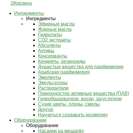
0
Корзина
Ингредиенты
Ингредиенты
Эфирные масла
Жирные масла
Гидролаты
СО2 экстракты
Абсолюты
Активы
Консерванты
Конкреты, резиноиды
Душистые вещества для парфюмерии
Арабская парфюмерия
Эмоленты
Эмульгаторы
Растворители
Поверхностно активные вещества (ПАВ)
Гелеобразователи, воски, загустители
Сухие цветы, плоды, смолы
Другое
Научиться создавать косметику
Оборудование
Оборудование
Насадки на мешалку