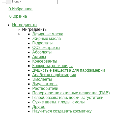
0
Избранное
0
Корзина
Ингредиенты
Ингредиенты
Эфирные масла
Жирные масла
Гидролаты
СО2 экстракты
Абсолюты
Активы
Консерванты
Конкреты, резиноиды
Душистые вещества для парфюмерии
Арабская парфюмерия
Эмоленты
Эмульгаторы
Растворители
Поверхностно активные вещества (ПАВ)
Гелеобразователи, воски, загустители
Сухие цветы, плоды, смолы
Другое
Научиться создавать косметику