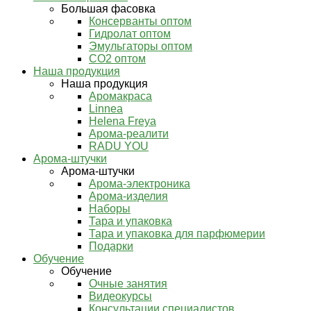
Большая фасовка
Консерванты оптом
Гидролат оптом
Эмульгаторы оптом
СО2 оптом
Наша продукция
Наша продукция
Аромакраса
Linnea
Helena Freya
Арома-реалити
RADU YOU
Арома-штучки
Арома-штучки
Арома-электроника
Арома-изделия
Наборы
Тара и упаковка
Тара и упаковка для парфюмерии
Подарки
Обучение
Обучение
Очные занятия
Видеокурсы
Консультации специалистов