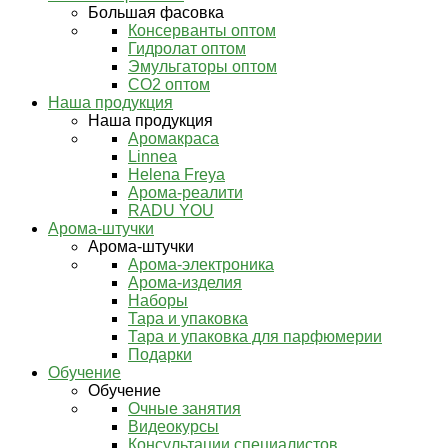
Большая фасовка
Консерванты оптом
Гидролат оптом
Эмульгаторы оптом
СО2 оптом
Наша продукция
Наша продукция
Аромакраса
Linnea
Helena Freya
Арома-реалити
RADU YOU
Арома-штучки
Арома-штучки
Арома-электроника
Арома-изделия
Наборы
Тара и упаковка
Тара и упаковка для парфюмерии
Подарки
Обучение
Обучение
Очные занятия
Видеокурсы
Консультации специалистов