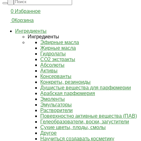
0
Избранное
0
Корзина
Ингредиенты
Ингредиенты
Эфирные масла
Жирные масла
Гидролаты
СО2 экстракты
Абсолюты
Активы
Консерванты
Конкреты, резиноиды
Душистые вещества для парфюмерии
Арабская парфюмерия
Эмоленты
Эмульгаторы
Растворители
Поверхностно активные вещества (ПАВ)
Гелеобразователи, воски, загустители
Сухие цветы, плоды, смолы
Другое
Научиться создавать косметику