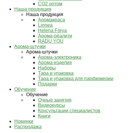
СО2 оптом
Наша продукция
Наша продукция
Аромакраса
Linnea
Helena Freya
Арома-реалити
RADU YOU
Арома-штучки
Арома-штучки
Арома-электроника
Арома-изделия
Наборы
Тара и упаковка
Тара и упаковка для парфюмерии
Подарки
Обучение
Обучение
Очные занятия
Видеокурсы
Консультации специалистов
Книги
Новинки
Распродажа