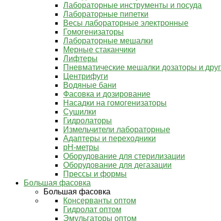
Лабораторные инструменты и посуда
Лабораторные пипетки
Весы лабораторные электронные
Гомогенизаторы
Лабораторные мешалки
Мерные стаканчики
Лифтеры
Пневматические мешалки дозаторы и дру
Центрифуги
Водяные бани
Фасовка и дозирование
Насадки на гомогенизаторы
Сушилки
Гидролаторы
Измельчители лабораторные
Адаптеры и переходники
pH-метры
Оборудование для стерилизации
Оборудование для дегазации
Прессы и формы
Большая фасовка
Большая фасовка
Консерванты оптом
Гидролат оптом
Эмульгаторы оптом