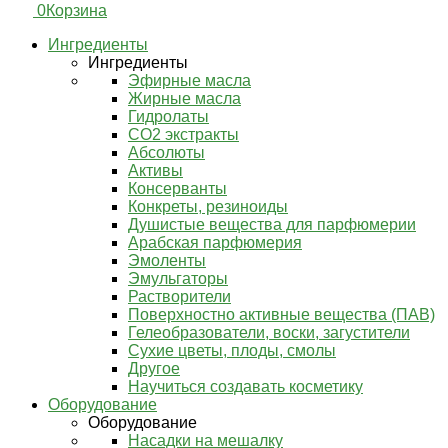
0
Корзина
Ингредиенты
Ингредиенты
Эфирные масла
Жирные масла
Гидролаты
СО2 экстракты
Абсолюты
Активы
Консерванты
Конкреты, резиноиды
Душистые вещества для парфюмерии
Арабская парфюмерия
Эмоленты
Эмульгаторы
Растворители
Поверхностно активные вещества (ПАВ)
Гелеобразователи, воски, загустители
Сухие цветы, плоды, смолы
Другое
Научиться создавать косметику
Оборудование
Оборудование
Насадки на мешалку