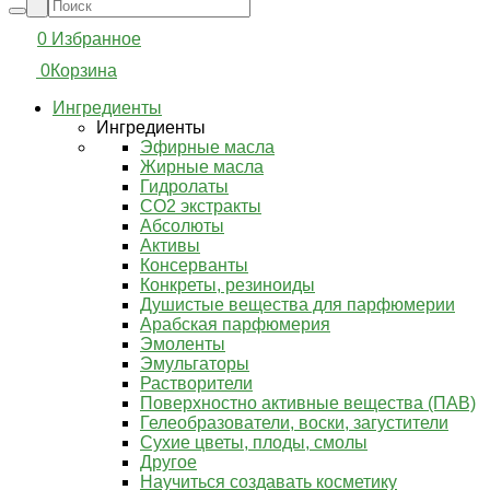
0
Избранное
0
Корзина
Ингредиенты
Ингредиенты
Эфирные масла
Жирные масла
Гидролаты
СО2 экстракты
Абсолюты
Активы
Консерванты
Конкреты, резиноиды
Душистые вещества для парфюмерии
Арабская парфюмерия
Эмоленты
Эмульгаторы
Растворители
Поверхностно активные вещества (ПАВ)
Гелеобразователи, воски, загустители
Сухие цветы, плоды, смолы
Другое
Научиться создавать косметику