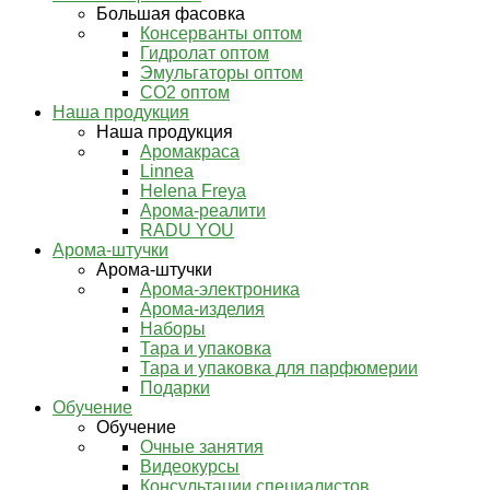
Большая фасовка
Консерванты оптом
Гидролат оптом
Эмульгаторы оптом
СО2 оптом
Наша продукция
Наша продукция
Аромакраса
Linnea
Helena Freya
Арома-реалити
RADU YOU
Арома-штучки
Арома-штучки
Арома-электроника
Арома-изделия
Наборы
Тара и упаковка
Тара и упаковка для парфюмерии
Подарки
Обучение
Обучение
Очные занятия
Видеокурсы
Консультации специалистов