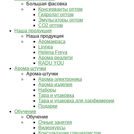
Большая фасовка
Консерванты оптом
Гидролат оптом
Эмульгаторы оптом
СО2 оптом
Наша продукция
Наша продукция
Аромакраса
Linnea
Helena Freya
Арома-реалити
RADU YOU
Арома-штучки
Арома-штучки
Арома-электроника
Арома-изделия
Наборы
Тара и упаковка
Тара и упаковка для парфюмерии
Подарки
Обучение
Обучение
Очные занятия
Видеокурсы
Консультации специалистов