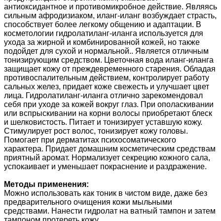
антиоксидантное и противомикробное действие. Являясь
сильным афродизиаком, иланг-иланг возбуждает страсть,
способствует более легкому общению и адаптации. В
косметологии гидролатиланг-иланга используется для
ухода за жирной и комбинированной кожей, но также
подойдет для сухой и нормальной.. Является отличным
тонизирующим средством. Цветочная вода иланг-иланга
защищает кожу от преждевременного старения. Обладая
противоспалительным действием, контролирует работу
сальных желез, придает коже свежесть и улучшает цвет
лица. Гидролатиланг-иланга отлично зарекомендовал
себя при уходе за кожей вокруг глаз. При ополаскивании
или вспрыскивании на корни волосы приобретают блеск
и шелковистость. Питает и тонизирует уставшую кожу.
Стимулирует рост волос, тонизирует кожу головы.
Помогает при дерматитах психосоматического
характера. Придает домашним косметическим средствам
приятный аромат. Нормализует секрецию кожного сала,
успокаивает и уменьшает покраснение и раздражение.
Методы применения:
Можно использовать как тоник в чистом виде, даже без
предварительного очищения кожи мыльными
средствами. Нанести гидролат на ватный тампон и затем
тампоном протереть кожу.