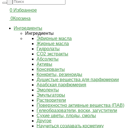
0
Избранное
0
Корзина
Ингредиенты
Ингредиенты
Эфирные масла
Жирные масла
Гидролаты
СО2 экстракты
Абсолюты
Активы
Консерванты
Конкреты, резиноиды
Душистые вещества для парфюмерии
Арабская парфюмерия
Эмоленты
Эмульгаторы
Растворители
Поверхностно активные вещества (ПАВ)
Гелеобразователи, воски, загустители
Сухие цветы, плоды, смолы
Другое
Научиться создавать косметику