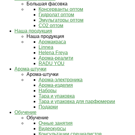
Большая фасовка
Консерванты оптом
Гидролат оптом
Эмульгаторы оптом
СО2 оптом
Наша продукция
Наша продукция
Аромакраса
Linnea
Helena Freya
Арома-реалити
RADU YOU
Арома-штучки
Арома-штучки
Арома-электроника
Арома-изделия
Наборы
Тара и упаковка
Тара и упаковка для парфюмерии
Подарки
Обучение
Обучение
Очные занятия
Видеокурсы
Консультации специалистов