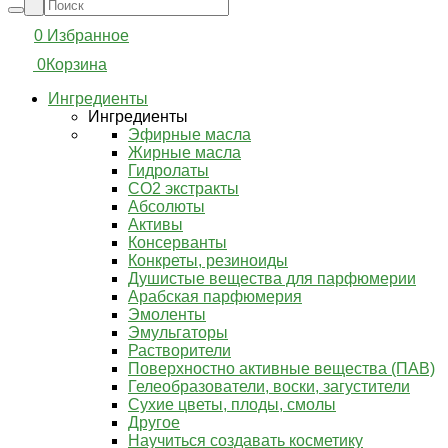
0
Избранное
0
Корзина
Ингредиенты
Ингредиенты
Эфирные масла
Жирные масла
Гидролаты
СО2 экстракты
Абсолюты
Активы
Консерванты
Конкреты, резиноиды
Душистые вещества для парфюмерии
Арабская парфюмерия
Эмоленты
Эмульгаторы
Растворители
Поверхностно активные вещества (ПАВ)
Гелеобразователи, воски, загустители
Сухие цветы, плоды, смолы
Другое
Научиться создавать косметику