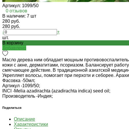
Артикул:
1099/50
0 отзывов
В наличии: 7 шт
280 руб.
280 руб.
-
+
шт.
В корзину
Добавлено
Масло дерева ним обладает мощным противовоспалительн
кожи с акне, дерматитами, псориазом. Балансирует работ
смягчающее действие. В традиционной азиатской медицине
Укрепляет волосы, помогает при перхоти и себорее. Арах
Фасовка -
50мл;
Артикул -
1099/50;
INCI -
Melia azadirachta (azadirachta indica) seed oil;
Производитель -
Индия;
Поделиться
Описание
Характеристики