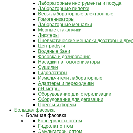
Лабораторные инструменты и посуда
Лабораторные пипетки
Весы лабораторные электронные
Гомогенизаторы
Лабораторные мешалки
Мерные стаканчики
Лифтеры
Пневматические мешалки дозаторы и дру
Центрифуги
Водяные бани
Фасовка и дозирование
Насадки на гомогенизаторы
Сушилки
Гидролаторы
Измельчители лабораторные
Адаптеры и переходники
pH-метры
Оборудование для стерилизации
Оборудование для дегазации
Прессы и формы
Большая фасовка
Большая фасовка
Консерванты оптом
Гидролат оптом
Эмульгаторы оптом