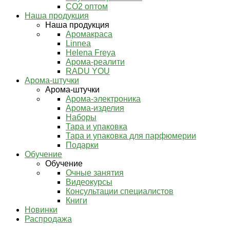
СО2 оптом
Наша продукция
Наша продукция
Аромакраса
Linnea
Helena Freya
Арома-реалити
RADU YOU
Арома-штучки
Арома-штучки
Арома-электроника
Арома-изделия
Наборы
Тара и упаковка
Тара и упаковка для парфюмерии
Подарки
Обучение
Обучение
Очные занятия
Видеокурсы
Консультации специалистов
Книги
Новинки
Распродажа