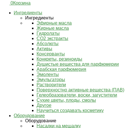
0
Корзина
Ингредиенты
Ингредиенты
Эфирные масла
Жирные масла
Гидролаты
СО2 экстракты
Абсолюты
Активы
Консерванты
Конкреты, резиноиды
Душистые вещества для парфюмерии
Арабская парфюмерия
Эмоленты
Эмульгаторы
Растворители
Поверхностно активные вещества (ПАВ)
Гелеобразователи, воски, загустители
Сухие цветы, плоды, смолы
Другое
Научиться создавать косметику
Оборудование
Оборудование
Насадки на мешалку