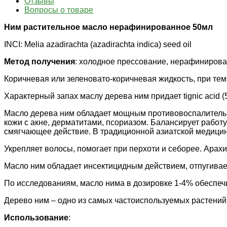
Отзывы
Вопросы о товаре
Ним растительное масло нерафинированное 50мл
INCI: Melia azadirachta (azadirachta indica) seed oil
Метод получения
: холодное прессование, нерафинирова
Коричневая или зеленовато-коричневая жидкость, при темп
Характерный запах маслу дерева ним придает tignic acid (
Масло дерева ним обладает мощным противовоспалительн
кожи с акне, дерматитами, псориазом. Балансирует работ
смягчающее действие. В традиционной азиатской медицине
Укрепляет волосы, помогает при перхоти и себорее. Арах
Масло ним обладает инсектицидным действием, отпугивае
По исследованиям, масло нима в дозировке 1-4% обеспечи
Дерево ним – одно из самых частоиспользуемых растений
Использование
: