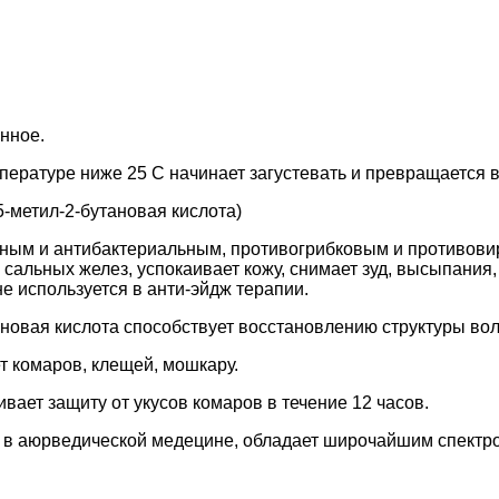
нное.
ературе ниже 25 С начинает загустевать и превращается в 
5-метил-2-бутановая кислота)
ым и антибактериальным, противогрибковым и противовир
у сальных желез, успокаивает кожу, снимает зуд, высыпан
 используется в анти-эйдж терапии.
иновая кислота способствует восстановлению структуры вол
т комаров, клещей, мошкару.
вает защиту от укусов комаров в течение 12 часов.
 в аюрведической медецине, обладает широчайшим спектро