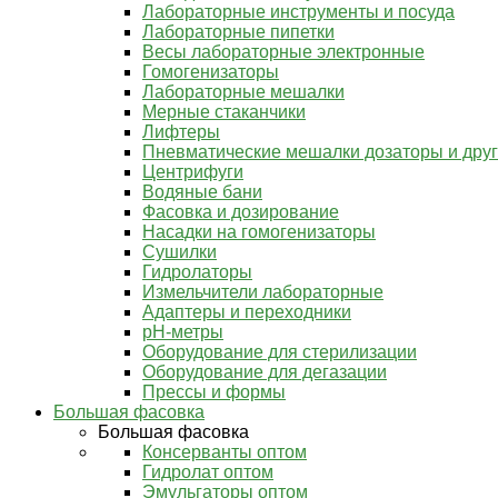
Лабораторные инструменты и посуда
Лабораторные пипетки
Весы лабораторные электронные
Гомогенизаторы
Лабораторные мешалки
Мерные стаканчики
Лифтеры
Пневматические мешалки дозаторы и дру
Центрифуги
Водяные бани
Фасовка и дозирование
Насадки на гомогенизаторы
Сушилки
Гидролаторы
Измельчители лабораторные
Адаптеры и переходники
pH-метры
Оборудование для стерилизации
Оборудование для дегазации
Прессы и формы
Большая фасовка
Большая фасовка
Консерванты оптом
Гидролат оптом
Эмульгаторы оптом