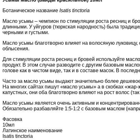
Ботаническое название
Isatis tinct
oria
Масло усьмы – чемпион по стимуляции роста ресниц и бро
длинными. У уйгуров (тюркская народность) была традиц
черными и густыми.
Масло усьмы благотворно влияет на волосяную луковицу, 
облысения.
Для стимуляции роста ресниц и бровей используйте масло
продукт. В этом случае разводите с другим базовым маслом
голове как в чистом виде, так и в составе масок. В после
Часто за масло усьмы выдают значительно более дешевое м
На многих сайтах пишут «масло усьмы» а в скобках «жар-жи
капустных, они оба благотворно влияют на рост волос (та
Масло усьмы является очень активным и концентрированны
Обязательно разбавляйте 1:5-1:2 с базовым маслом (напр
Фасовка
10мл
Латинское наименование
Isatis tinctoria