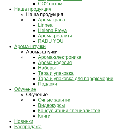
СО2 оптом
Наша продукция
Наша продукция
Аромакраса
Linnea
Helena Freya
Арома-реалити
RADU YOU
Арома-штучки
Арома-штучки
Арома-электроника
Арома-изделия
Наборы
Тара и упаковка
Тара и упаковка для парфюмерии
Подарки
Обучение
Обучение
Очные занятия
Видеокурсы
Консультации специалистов
Книги
Новинки
Распродажа