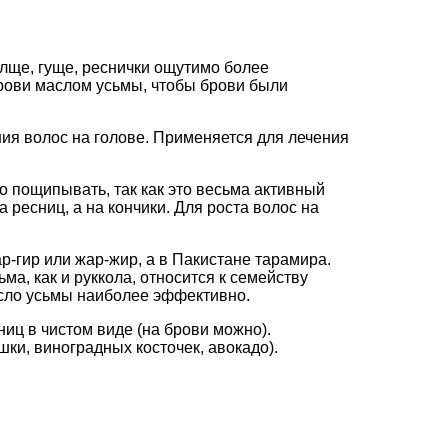
олще, гуще, реснички ощутимо более
брови маслом усьмы, чтобы брови были
ния волос на голове. Применяется для лечения
о пощипывать, так как это весьма активный
 ресниц, а на кончики. Для роста волос на
р-гир или жар-жир, а в Пакистане тарамира.
ма, как и руккола, относится к семейству
масло усьмы наиболее эффективно.
иц в чистом виде (на брови можно).
ки, виноградных косточек, авокадо).