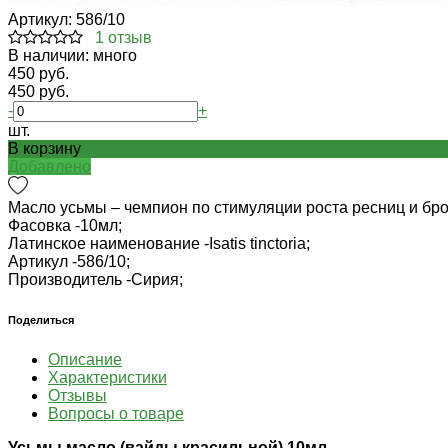
Артикул:
586/10
1 отзыв
В наличии: много
450 руб.
450 руб.
-
+
шт.
В корзину
Добавлено
Масло усьмы – чемпион по стимуляции роста ресниц и бро
Фасовка -
10мл;
Латинское наименование -
Isatis tinctoria;
Артикул -
586/10;
Производитель -
Сирия;
Поделиться
Описание
Характеристики
Отзывы
Вопросы о товаре
Усьмы масло (вайды красильной) 10мл