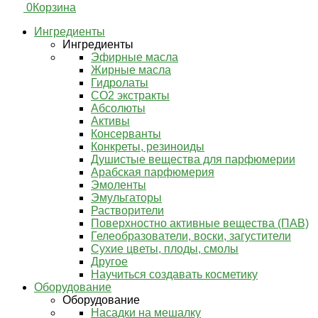
0
Корзина
Ингредиенты
Ингредиенты
Эфирные масла
Жирные масла
Гидролаты
СО2 экстракты
Абсолюты
Активы
Консерванты
Конкреты, резиноиды
Душистые вещества для парфюмерии
Арабская парфюмерия
Эмоленты
Эмульгаторы
Растворители
Поверхностно активные вещества (ПАВ)
Гелеобразователи, воски, загустители
Сухие цветы, плоды, смолы
Другое
Научиться создавать косметику
Оборудование
Оборудование
Насадки на мешалку