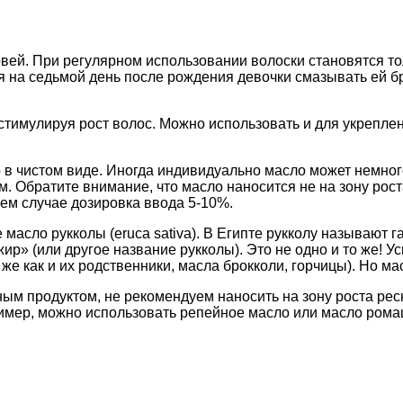
вей. При регулярном использовании волоски становятся т
ия на седьмой день после рождения девочки смазывать ей 
стимулируя рост волос. Можно использовать и для укрепле
 в чистом виде. Иногда индивидуально масло может немног
. Обратите внимание, что масло наносится не на зону роста
днем случае дозировка ввода 5-10%.
асло рукколы (eruca sativa). В Египте рукколу называют га
р» (или другое название рукколы). Это не одно и то же! Усь
к же как и их родственники, масла брокколи, горчицы). Но 
м продуктом, не рекомендуем наносить на зону роста ресн
имер, можно использовать репейное масло или масло ромаш