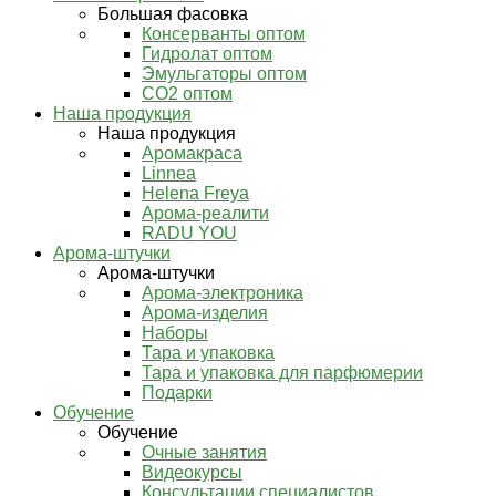
Большая фасовка
Консерванты оптом
Гидролат оптом
Эмульгаторы оптом
СО2 оптом
Наша продукция
Наша продукция
Аромакраса
Linnea
Helena Freya
Арома-реалити
RADU YOU
Арома-штучки
Арома-штучки
Арома-электроника
Арома-изделия
Наборы
Тара и упаковка
Тара и упаковка для парфюмерии
Подарки
Обучение
Обучение
Очные занятия
Видеокурсы
Консультации специалистов