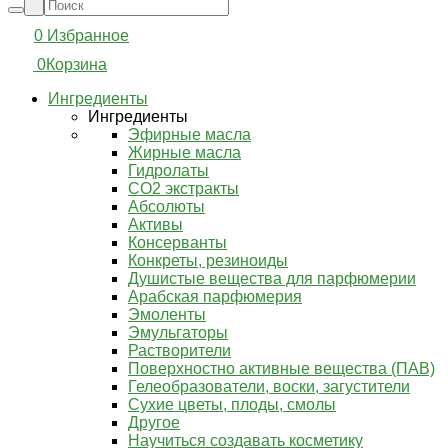
0
Избранное
0
Корзина
Ингредиенты
Ингредиенты
Эфирные масла
Жирные масла
Гидролаты
СО2 экстракты
Абсолюты
Активы
Консерванты
Конкреты, резиноиды
Душистые вещества для парфюмерии
Арабская парфюмерия
Эмоленты
Эмульгаторы
Растворители
Поверхностно активные вещества (ПАВ)
Гелеобразователи, воски, загустители
Сухие цветы, плоды, смолы
Другое
Научиться создавать косметику