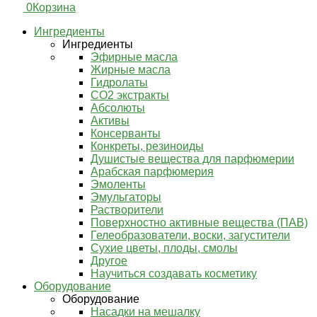
0
Корзина
Ингредиенты
Ингредиенты
Эфирные масла
Жирные масла
Гидролаты
СО2 экстракты
Абсолюты
Активы
Консерванты
Конкреты, резиноиды
Душистые вещества для парфюмерии
Арабская парфюмерия
Эмоленты
Эмульгаторы
Растворители
Поверхностно активные вещества (ПАВ)
Гелеобразователи, воски, загустители
Сухие цветы, плоды, смолы
Другое
Научиться создавать косметику
Оборудование
Оборудование
Насадки на мешалку