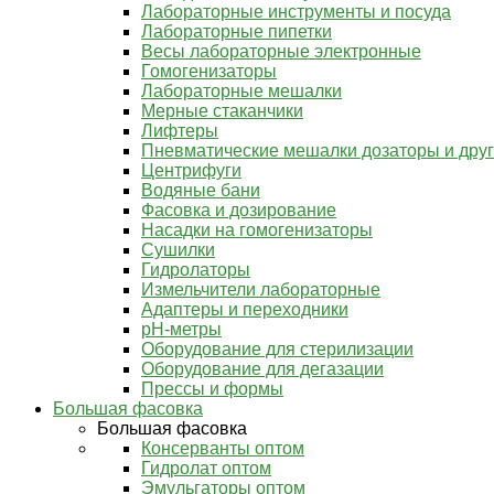
Лабораторные инструменты и посуда
Лабораторные пипетки
Весы лабораторные электронные
Гомогенизаторы
Лабораторные мешалки
Мерные стаканчики
Лифтеры
Пневматические мешалки дозаторы и дру
Центрифуги
Водяные бани
Фасовка и дозирование
Насадки на гомогенизаторы
Сушилки
Гидролаторы
Измельчители лабораторные
Адаптеры и переходники
pH-метры
Оборудование для стерилизации
Оборудование для дегазации
Прессы и формы
Большая фасовка
Большая фасовка
Консерванты оптом
Гидролат оптом
Эмульгаторы оптом