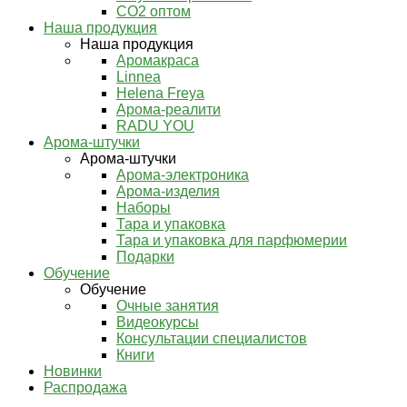
СО2 оптом
Наша продукция
Наша продукция
Аромакраса
Linnea
Helena Freya
Арома-реалити
RADU YOU
Арома-штучки
Арома-штучки
Арома-электроника
Арома-изделия
Наборы
Тара и упаковка
Тара и упаковка для парфюмерии
Подарки
Обучение
Обучение
Очные занятия
Видеокурсы
Консультации специалистов
Книги
Новинки
Распродажа