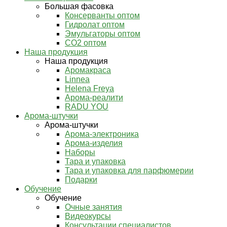
Большая фасовка
Консерванты оптом
Гидролат оптом
Эмульгаторы оптом
СО2 оптом
Наша продукция
Наша продукция
Аромакраса
Linnea
Helena Freya
Арома-реалити
RADU YOU
Арома-штучки
Арома-штучки
Арома-электроника
Арома-изделия
Наборы
Тара и упаковка
Тара и упаковка для парфюмерии
Подарки
Обучение
Обучение
Очные занятия
Видеокурсы
Консультации специалистов