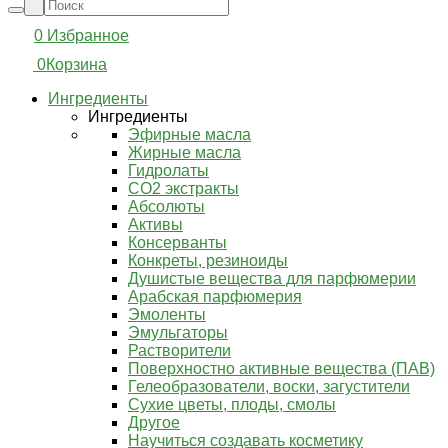
0
Избранное
0
Корзина
Ингредиенты
Ингредиенты
Эфирные масла
Жирные масла
Гидролаты
СО2 экстракты
Абсолюты
Активы
Консерванты
Конкреты, резиноиды
Душистые вещества для парфюмерии
Арабская парфюмерия
Эмоленты
Эмульгаторы
Растворители
Поверхностно активные вещества (ПАВ)
Гелеобразователи, воски, загустители
Сухие цветы, плоды, смолы
Другое
Научиться создавать косметику