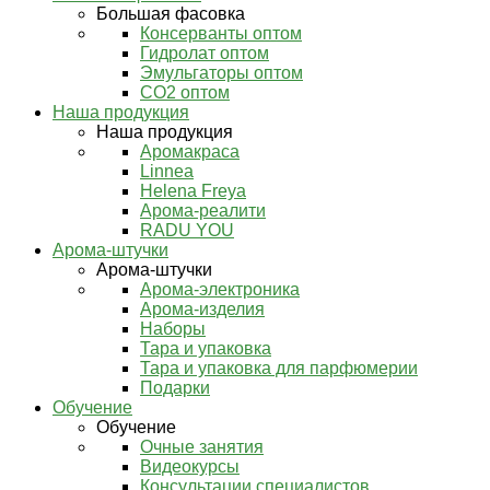
Большая фасовка
Консерванты оптом
Гидролат оптом
Эмульгаторы оптом
СО2 оптом
Наша продукция
Наша продукция
Аромакраса
Linnea
Helena Freya
Арома-реалити
RADU YOU
Арома-штучки
Арома-штучки
Арома-электроника
Арома-изделия
Наборы
Тара и упаковка
Тара и упаковка для парфюмерии
Подарки
Обучение
Обучение
Очные занятия
Видеокурсы
Консультации специалистов