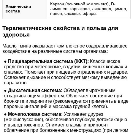
Карвон (основной компонент), D-
Химический
лимонен, карвакрол, линалоол, цимол,
состав
пинен, сложные эфиры.
Терапевтические свойства и польза для
здоровья
Масло тмина оказывает комплексное оздоравливающее
воздействие на различные системы организма:
●
Пищеварительная система (ЖКТ):
Классическое
средство при метеоризме, вздутии, кишечных коликах и
спазмах. Помогает при пищевых отравлениях и диарее.
Освежает дыхание и способствует мягкому выведению
паразитов.
●
Дыхательная система:
Обладает выраженным
отхаркивающим эффектом. Облегчает состояние при
бронхите и ларингите (рекомендуется применять в виде
паровых ингаляций и массажа грудной клетки).
●
Мочеполовая система:
Усиливает диурез
(мочеиспускание), обеспечивая глубокую детоксикацию
и вывод токсинов. Снимает спазмы и приносит
облегчение при болезненных менструациях (при легком