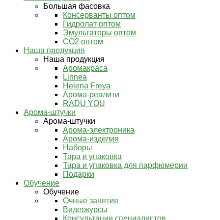
Большая фасовка
Консерванты оптом
Гидролат оптом
Эмульгаторы оптом
СО2 оптом
Наша продукция
Наша продукция
Аромакраса
Linnea
Helena Freya
Арома-реалити
RADU YOU
Арома-штучки
Арома-штучки
Арома-электроника
Арома-изделия
Наборы
Тара и упаковка
Тара и упаковка для парфюмерии
Подарки
Обучение
Обучение
Очные занятия
Видеокурсы
Консультации специалистов