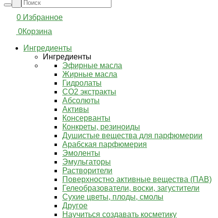
0
Избранное
0
Корзина
Ингредиенты
Ингредиенты
Эфирные масла
Жирные масла
Гидролаты
СО2 экстракты
Абсолюты
Активы
Консерванты
Конкреты, резиноиды
Душистые вещества для парфюмерии
Арабская парфюмерия
Эмоленты
Эмульгаторы
Растворители
Поверхностно активные вещества (ПАВ)
Гелеобразователи, воски, загустители
Сухие цветы, плоды, смолы
Другое
Научиться создавать косметику