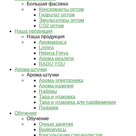
Большая фасовка
Консерванты оптом
Гидролат оптом
Эмульгаторы оптом
СО2 оптом
Наша продукция
Наша продукция
Аромакраса
Linnea
Helena Freya
Арома-реалити
RADU YOU
Арома-штучки
Арома-штучки
Арома-электроника
Арома-изделия
Наборы
Тара и упаковка
Тара и упаковка для парфюмерии
Подарки
Обучение
Обучение
Очные занятия
Видеокурсы
Консультации специалистов