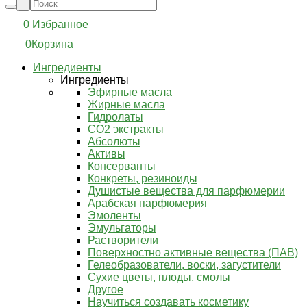
0
Избранное
0
Корзина
Ингредиенты
Ингредиенты
Эфирные масла
Жирные масла
Гидролаты
СО2 экстракты
Абсолюты
Активы
Консерванты
Конкреты, резиноиды
Душистые вещества для парфюмерии
Арабская парфюмерия
Эмоленты
Эмульгаторы
Растворители
Поверхностно активные вещества (ПАВ)
Гелеобразователи, воски, загустители
Сухие цветы, плоды, смолы
Другое
Научиться создавать косметику