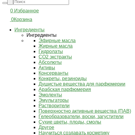
0
Избранное
0
Корзина
Ингредиенты
Ингредиенты
Эфирные масла
Жирные масла
Гидролаты
СО2 экстракты
Абсолюты
Активы
Консерванты
Конкреты, резиноиды
Душистые вещества для парфюмерии
Арабская парфюмерия
Эмоленты
Эмульгаторы
Растворители
Поверхностно активные вещества (ПАВ)
Гелеобразователи, воски, загустители
Сухие цветы, плоды, смолы
Другое
Научиться создавать косметику