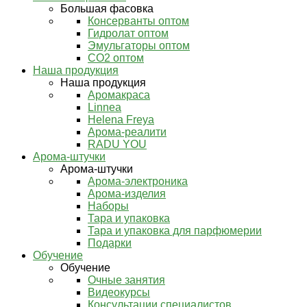
Большая фасовка
Консерванты оптом
Гидролат оптом
Эмульгаторы оптом
СО2 оптом
Наша продукция
Наша продукция
Аромакраса
Linnea
Helena Freya
Арома-реалити
RADU YOU
Арома-штучки
Арома-штучки
Арома-электроника
Арома-изделия
Наборы
Тара и упаковка
Тара и упаковка для парфюмерии
Подарки
Обучение
Обучение
Очные занятия
Видеокурсы
Консультации специалистов