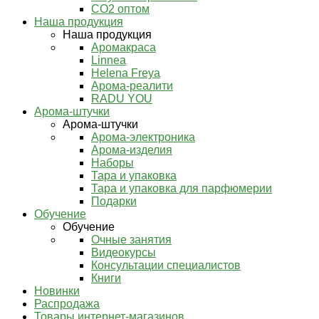
СО2 оптом
Наша продукция
Наша продукция
Аромакраса
Linnea
Helena Freya
Арома-реалити
RADU YOU
Арома-штучки
Арома-штучки
Арома-электроника
Арома-изделия
Наборы
Тара и упаковка
Тара и упаковка для парфюмерии
Подарки
Обучение
Обучение
Очные занятия
Видеокурсы
Консультации специалистов
Книги
Новинки
Распродажа
Товары интернет-магазинов