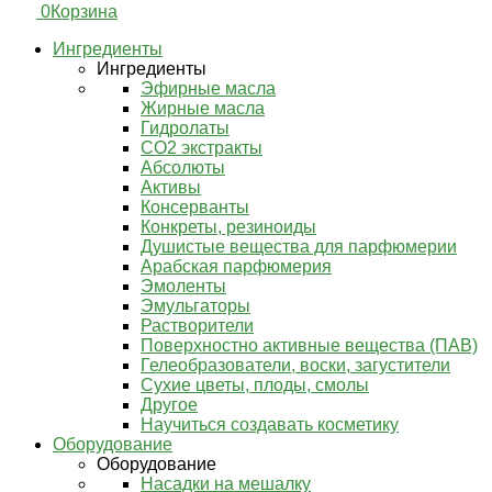
0
Корзина
Ингредиенты
Ингредиенты
Эфирные масла
Жирные масла
Гидролаты
СО2 экстракты
Абсолюты
Активы
Консерванты
Конкреты, резиноиды
Душистые вещества для парфюмерии
Арабская парфюмерия
Эмоленты
Эмульгаторы
Растворители
Поверхностно активные вещества (ПАВ)
Гелеобразователи, воски, загустители
Сухие цветы, плоды, смолы
Другое
Научиться создавать косметику
Оборудование
Оборудование
Насадки на мешалку