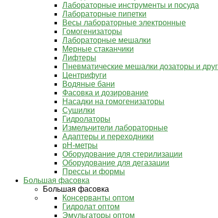
Лабораторные инструменты и посуда
Лабораторные пипетки
Весы лабораторные электронные
Гомогенизаторы
Лабораторные мешалки
Мерные стаканчики
Лифтеры
Пневматические мешалки дозаторы и дру
Центрифуги
Водяные бани
Фасовка и дозирование
Насадки на гомогенизаторы
Сушилки
Гидролаторы
Измельчители лабораторные
Адаптеры и переходники
pH-метры
Оборудование для стерилизации
Оборудование для дегазации
Прессы и формы
Большая фасовка
Большая фасовка
Консерванты оптом
Гидролат оптом
Эмульгаторы оптом