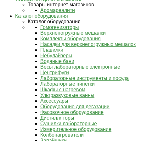
Товары интернет-магазинов
Аромареалити
Каталог оборудования
Каталог оборудования
Гомогенизаторы
Верхнепогружные мешалки
Комплекты оборудования
Насадки для верхнепогружных мешалок
Плавилки
Небулайзеры
Водяные бани
Весы лабораторные электронные
Центрифуги
Лабораторные инструменты и посуда
Лабораторные пипетки
Шкафы с нагревом
Ультразвуковые ванны
Аксессуары
Оборудование для дегазации
Фасовочное оборудование
Дистилляторы
Сушилки лабораторные
Измерительное оборудование
Колбонагреватели
Запайщики