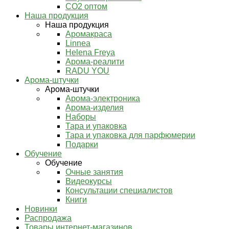
СО2 оптом
Наша продукция
Наша продукция
Аромакраса
Linnea
Helena Freya
Арома-реалити
RADU YOU
Арома-штучки
Арома-штучки
Арома-электроника
Арома-изделия
Наборы
Тара и упаковка
Тара и упаковка для парфюмерии
Подарки
Обучение
Обучение
Очные занятия
Видеокурсы
Консультации специалистов
Книги
Новинки
Распродажа
Товары интернет-магазинов