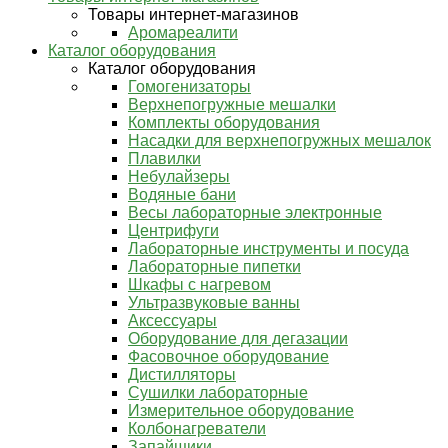
Товары интернет-магазинов
Аромареалити
Каталог оборудования
Каталог оборудования
Гомогенизаторы
Верхнепогружные мешалки
Комплекты оборудования
Насадки для верхнепогружных мешалок
Плавилки
Небулайзеры
Водяные бани
Весы лабораторные электронные
Центрифуги
Лабораторные инструменты и посуда
Лабораторные пипетки
Шкафы с нагревом
Ультразвуковые ванны
Аксессуары
Оборудование для дегазации
Фасовочное оборудование
Дистилляторы
Сушилки лабораторные
Измерительное оборудование
Колбонагреватели
Запайщики