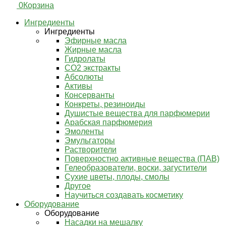
0
Корзина
Ингредиенты
Ингредиенты
Эфирные масла
Жирные масла
Гидролаты
СО2 экстракты
Абсолюты
Активы
Консерванты
Конкреты, резиноиды
Душистые вещества для парфюмерии
Арабская парфюмерия
Эмоленты
Эмульгаторы
Растворители
Поверхностно активные вещества (ПАВ)
Гелеобразователи, воски, загустители
Сухие цветы, плоды, смолы
Другое
Научиться создавать косметику
Оборудование
Оборудование
Насадки на мешалку