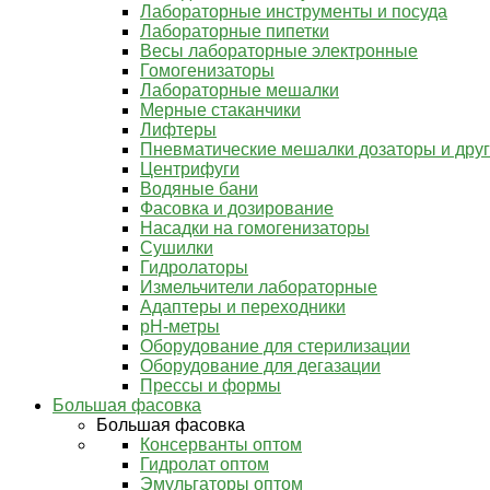
Лабораторные инструменты и посуда
Лабораторные пипетки
Весы лабораторные электронные
Гомогенизаторы
Лабораторные мешалки
Мерные стаканчики
Лифтеры
Пневматические мешалки дозаторы и дру
Центрифуги
Водяные бани
Фасовка и дозирование
Насадки на гомогенизаторы
Сушилки
Гидролаторы
Измельчители лабораторные
Адаптеры и переходники
pH-метры
Оборудование для стерилизации
Оборудование для дегазации
Прессы и формы
Большая фасовка
Большая фасовка
Консерванты оптом
Гидролат оптом
Эмульгаторы оптом