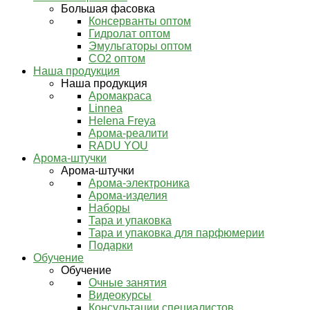
Большая фасовка
Консерванты оптом
Гидролат оптом
Эмульгаторы оптом
СО2 оптом
Наша продукция
Наша продукция
Аромакраса
Linnea
Helena Freya
Арома-реалити
RADU YOU
Арома-штучки
Арома-штучки
Арома-электроника
Арома-изделия
Наборы
Тара и упаковка
Тара и упаковка для парфюмерии
Подарки
Обучение
Обучение
Очные занятия
Видеокурсы
Консультации специалистов