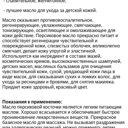
- слабительное, желчегонное;
- лучшее масло для ухода за детской кожей.
Масло оказывает противовоспалительное,
регенерирующее, увлажняющее, смягчающее,
тонизирующее, осветляющее и омолаживающее для
кожи действие. Персиковое масло прекрасно питает и
способствует регенерации чувствительной и
поврежденной кожи, слизистых оболочек, великолепно
смягчает, делает кожу упругой и эластичной.
Используется как ингредиент в составе мазей,
косметических кремов, высококачественных шампуней,
детских масел, масляных бальзамов для очищения
чувствительной кожи, сухой, увядающей кожи лица в
виде масок, для смазывания сухих и ломких волос, для
ухода за ресницами и бровями, для снятия макияжа.
Придает коже здоровый, красивый цвет.
Показания к применению:
Масло персиковой косточки является легким питающим
маслом. Хорошо всасывается и обеспечивает быстрое
проникновение лекарственных веществ. Прекрасное
базисное масло для массажа. Не вызывает раздражения
или аллергических реакций, можно применять детям.