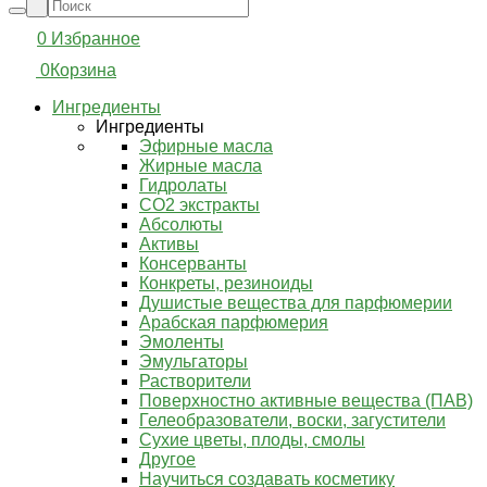
0
Избранное
0
Корзина
Ингредиенты
Ингредиенты
Эфирные масла
Жирные масла
Гидролаты
СО2 экстракты
Абсолюты
Активы
Консерванты
Конкреты, резиноиды
Душистые вещества для парфюмерии
Арабская парфюмерия
Эмоленты
Эмульгаторы
Растворители
Поверхностно активные вещества (ПАВ)
Гелеобразователи, воски, загустители
Сухие цветы, плоды, смолы
Другое
Научиться создавать косметику