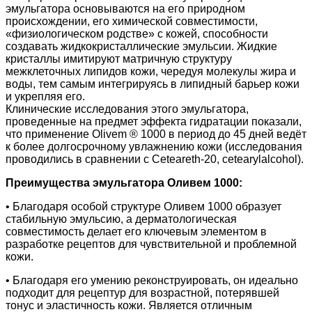
эмульгатора основываются на его природном
происхождении, его химической совместимости,
«физиологическом родстве» с кожей, способности
создавать жидкокристаллические эмульсии. Жидкие
кристаллы имитируют матричную структуру
межклеточных липидов кожи, чередуя молекулы жира и
воды, тем самым интегрируясь в липидный барьер кожи
и укрепляя его.
Клинические исследования этого эмульгатора,
проведенные на предмет эффекта гидратации показали,
что применение Olivem ® 1000 в период до 45 дней ведёт
к более долгосрочному увлажнению кожи (исследования
проводились в сравнении с Ceteareth-20, cetearylalcohol).
Преимущества эмульгатора Оливем 1000:
• Благодаря особой структуре Оливем 1000 образует
стабильную эмульсию, а дерматологическая
совместимость делает его ключевым элементом в
разработке рецептов для чувствительной и проблемной
кожи.
• Благодаря его умению реконструировать, он идеально
подходит для рецептур для возрастной, потерявшей
тонус и эластичность кожи. Является отличным