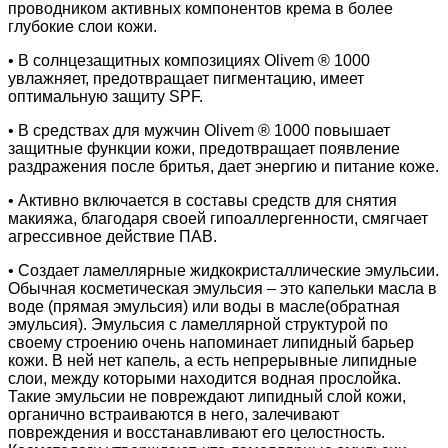
проводником активных компонентов крема в более
глубокие слои кожи.
• В солнцезащитных композициях Olivem ® 1000
увлажняет, предотвращает пигментацию, имеет
оптимальную защиту SPF.
• В средствах для мужчин Olivem ® 1000 повышает
защитные функции кожи, предотвращает появление
раздражения после бритья, дает энергию и питание коже.
• Активно включается в составы средств для снятия
макияжа, благодаря своей гипоаллергенности, смягчает
агрессивное действие ПАВ.
• Создает ламеллярные жидкокристаллические эмульсии.
Обычная косметическая эмульсия – это капельки масла в
воде (прямая эмульсия) или воды в масле(обратная
эмульсия). Эмульсия с ламеллярной структурой по
своему строению очень напоминает липидный барьер
кожи. В ней нет капель, а есть непрерывные липидные
слои, между которыми находится водная прослойка.
Такие эмульсии не повреждают липидный слой кожи,
органично встраиваются в него, залечивают
повреждения и восстанавливают его целостность.