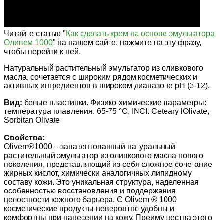
Читайте статью "
Как сделать крем на основе эмульгатора
Оливем 1000
" на нашем сайте, нажмите на эту фразу,
чтобы перейти к ней.
Натуральный растительный эмульгатор из оливкового
масла, сочетается с широким рядом косметических и
активных ингредиентов в широком диапазоне рН (3-12).
Вид:
белые пластинки. Физико-химические параметры:
температура плавления: 65-75 °С; INCI: Ceteary lOlivаte,
Sorbitan Olivate
Свойства:
Olivem®1000 – запатентованный натуральный
растительный эмульгатор из оливкового масла нового
поколения, представляющий из себя сложное сочетание
жирных кислот, химически аналогичных липидному
составу кожи. Это уникальная структура, наделенная
особенностью восстановления и поддержания
целостности кожного барьера. С Olivem ® 1000
косметические продукты невероятно удобны и
комфортны при нанесении на кожу. Преимущества этого