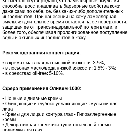
Косметологи утверждают, что ламеллярные эмульсии
способны восстанавливать барьерные свойства кожи
даже сами по себе, т.е. без каких-либо дополнительных
ингредиентов. При нанесении на кожу ламеллярная
эмульсия длительное время остается на ее поверхности,
защищая ее от трансэпидермальной потери влаги, и
более того, обеспечивая пролонгированное поступление
воды и активных ингредиентов в кожу.
Рекомендованная концентрация:
• в кремах масло/вода высокой вязкости: 3-5%;
• в лосьонах масло/вода низкой вязкости: 1,5% - 3%;
• в средствах oil-free: 5-10%.
Сфера применения Оливем-1000:
• Ночные и дневные кремы
• Очищающие и глубоко увлажняющие эмульсии для
лица
• Кремы для лица и контура глаз • Гипоаллергенные
кремы
• Декоративная косметика:туши,тональный кремы,
подводки для глаз