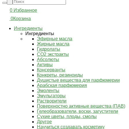
0
Избранное
0
Корзина
Ингредиенты
Ингредиенты
Эфирные масла
Жирные масла
Гидролаты
СО2 экстракты
Абсолюты
Активы
Консерванты
Конкреты, резиноиды
Душистые вещества для парфюмерии
Арабская парфюмерия
Эмоленты
Эмульгаторы
Растворители
Поверхностно активные вещества (ПАВ)
Гелеобразователи, воски, загустители
Сухие цветы, плоды, смолы
Другое
Научиться создавать косметику