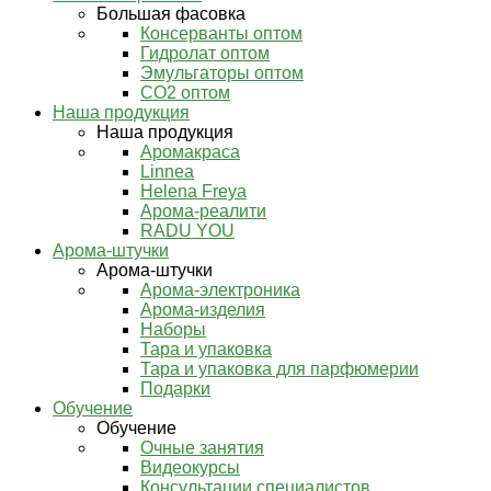
Большая фасовка
Консерванты оптом
Гидролат оптом
Эмульгаторы оптом
СО2 оптом
Наша продукция
Наша продукция
Аромакраса
Linnea
Helena Freya
Арома-реалити
RADU YOU
Арома-штучки
Арома-штучки
Арома-электроника
Арома-изделия
Наборы
Тара и упаковка
Тара и упаковка для парфюмерии
Подарки
Обучение
Обучение
Очные занятия
Видеокурсы
Консультации специалистов