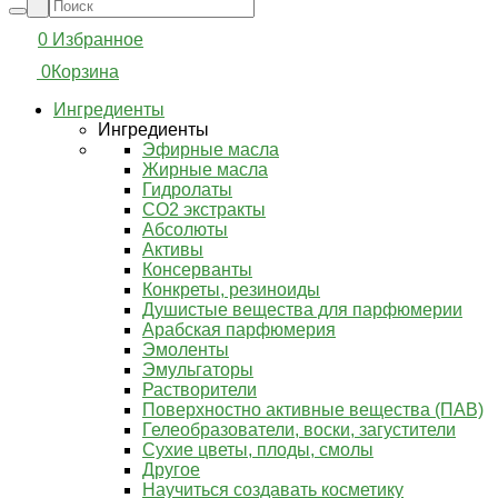
0
Избранное
0
Корзина
Ингредиенты
Ингредиенты
Эфирные масла
Жирные масла
Гидролаты
СО2 экстракты
Абсолюты
Активы
Консерванты
Конкреты, резиноиды
Душистые вещества для парфюмерии
Арабская парфюмерия
Эмоленты
Эмульгаторы
Растворители
Поверхностно активные вещества (ПАВ)
Гелеобразователи, воски, загустители
Сухие цветы, плоды, смолы
Другое
Научиться создавать косметику