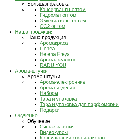
Большая фасовка
Консерванты оптом
Гидролат оптом
Эмульгаторы оптом
СО2 оптом
Наша продукция
Наша продукция
Аромакраса
Linnea
Helena Freya
Арома-реалити
RADU YOU
Арома-штучки
Арома-штучки
Арома-электроника
Арома-изделия
Наборы
Тара и упаковка
Тара и упаковка для парфюмерии
Подарки
Обучение
Обучение
Очные занятия
Видеокурсы
Консультации специалистов