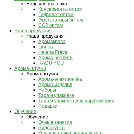
Большая фасовка
Консерванты оптом
Гидролат оптом
Эмульгаторы оптом
СО2 оптом
Наша продукция
Наша продукция
Аромакраса
Linnea
Helena Freya
Арома-реалити
RADU YOU
Арома-штучки
Арома-штучки
Арома-электроника
Арома-изделия
Наборы
Тара и упаковка
Тара и упаковка для парфюмерии
Подарки
Обучение
Обучение
Очные занятия
Видеокурсы
Консультации специалистов