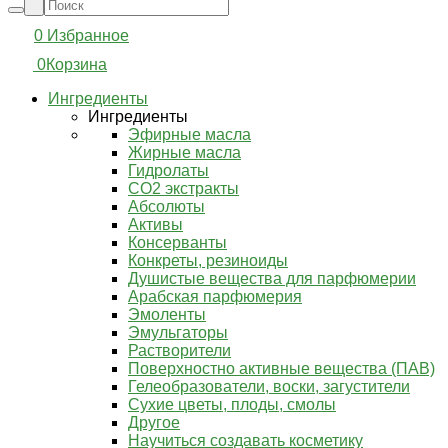
0
Избранное
0
Корзина
Ингредиенты
Ингредиенты
Эфирные масла
Жирные масла
Гидролаты
СО2 экстракты
Абсолюты
Активы
Консерванты
Конкреты, резиноиды
Душистые вещества для парфюмерии
Арабская парфюмерия
Эмоленты
Эмульгаторы
Растворители
Поверхностно активные вещества (ПАВ)
Гелеобразователи, воски, загустители
Сухие цветы, плоды, смолы
Другое
Научиться создавать косметику