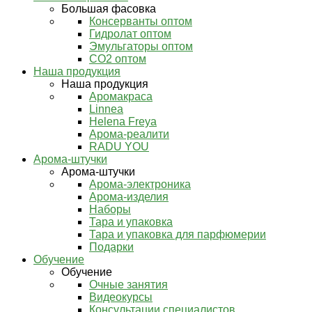
Большая фасовка
Консерванты оптом
Гидролат оптом
Эмульгаторы оптом
СО2 оптом
Наша продукция
Наша продукция
Аромакраса
Linnea
Helena Freya
Арома-реалити
RADU YOU
Арома-штучки
Арома-штучки
Арома-электроника
Арома-изделия
Наборы
Тара и упаковка
Тара и упаковка для парфюмерии
Подарки
Обучение
Обучение
Очные занятия
Видеокурсы
Консультации специалистов