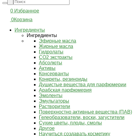
0
Избранное
0
Корзина
Ингредиенты
Ингредиенты
Эфирные масла
Жирные масла
Гидролаты
СО2 экстракты
Абсолюты
Активы
Консерванты
Конкреты, резиноиды
Душистые вещества для парфюмерии
Арабская парфюмерия
Эмоленты
Эмульгаторы
Растворители
Поверхностно активные вещества (ПАВ)
Гелеобразователи, воски, загустители
Сухие цветы, плоды, смолы
Другое
Научиться создавать косметику