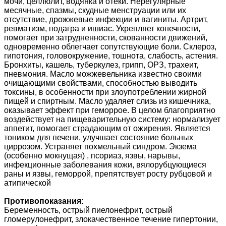
мочи, целлюлит, водянка и отеки. Нерегулярные
месячные, спазмы, скудные менструации или их
отсутствие, дрожжевые инфекции и вагиниты. Артрит,
ревматизм, подагра и ишиас. Укрепляет конечности,
помогает при затрудненности, скованности движений,
одновременно облегчает сопутствующие боли. Склероз,
гипотония, головокружение, тошнота, слабость, астения.
Бронхиты, кашель, туберкулез, грипп, ОРЗ, трахеит,
пневмония. Масло можжевельника известно своими
очищающими свойствами, способностью выводить
токсины, в особенности при злоупотреблении жирной
пищей и спиртным. Масло удаляет слизь из кишечника,
оказывает эффект при геморрое. В целом благоприятно
воздействует на пищеварительную систему: нормализует
аппетит, помогает страдающим от ожирения. Является
тоником для печени, улучшает состояние больных
циррозом. Устраняет похмельный синдром. Экзема
(особенно мокнущая) , псориаз, язвы, нарывы,
инфекционные заболевания кожи, вялорубцующиеся
раны и язвы, геморрой, препятствует росту рубцовой и
атипической
Противопоказания:
Беременность, острый пиелонефрит, острый
гломерулонефрит, злокачественное течение гипертонии,