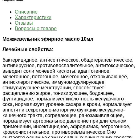
Описание
Характеристики
Отзывы
Вопросы о товаре
Можжевельник эфирное масло 10мл
Лечебные свойства:
бактерицидное, антисептическое, общетерапевтическое,
антивирусное, противовоспалительное, антитоксическое,
выводит соли мочевой кислоты, адаптогенное,
мочегонное, потогонное, мочегонное, отхаркивающее,
антисклеротическое, иммуномодулирующее,
стимулирующее менструации, способствует
расщеплению жиров, тонизирующее, бодрящее,
фунгицидное, нормализует кислотность желудочного
сока, нормализует уровень сахара в крови, нормализует
аппетит и секреторно-моторную функцию желудочно-
кишечного тракта, согревающее, ранозаживляющее,
нормализует артериальное давление при длительном
применении, инсектицидное, афродизиак, ветрогонное,
кровоочистительное, противоревматическое Оно
считается одним из самых сильных очищающих средств,