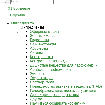
0
Избранное
0
Корзина
Ингредиенты
Ингредиенты
Эфирные масла
Жирные масла
Гидролаты
СО2 экстракты
Абсолюты
Активы
Консерванты
Конкреты, резиноиды
Душистые вещества для парфюмерии
Арабская парфюмерия
Эмоленты
Эмульгаторы
Растворители
Поверхностно активные вещества (ПАВ)
Гелеобразователи, воски, загустители
Сухие цветы, плоды, смолы
Другое
Научиться создавать косметику