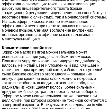
эффективно выводящих токсины и налаживающих
работу как пищеварительного тракта (кроме
традиционной регуляции пищеварения оно способствует
восстановлению слизистых), так и мочеполовой системы.
Из всех эфирных масел именно можжевеловое
эффективней всего при цистите, камнях в почках и
мочевом пузыре. Снимая воспаление внутренних
половых органов, это эфирное масло налаживает
менструальный цикл.
Косметические свойства:
Эфирное масло из ягод можжевельника может
использоваться при уходе за любым типом кожи.
Повышает упругость кожи, ликвидирует ее дряблость,
вялость, нечистый цвет и утомленный вид. Очищает и
стягивает поры при жирной коже, избавляет от угревой
сыпи Важное свойство этого масла – повышение
циркуляции крови на всех слоях кожного покрова, а
также способность выводить токсины и свободные
радикалы из кожи. Делает волосы более сильными,
придает им блеск, устраняет перхоть, лечит себорею.
Эфирное масло можжевельника так же полезно при
целлюлите, при котором скопление токсинов сочетается с
задержкой жидкости. В результате исследования in vitro,