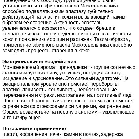
проведенного в 2003 году группой ученых, было
установлено, что эфирное масло Можжевельника
способно подавлять энзим эластазу, губительно
действующий на эластин кожи и вызывающий, таким
образом её старение. Активность эластазы
увеличивается с возрастом, что создаёт бреши в
коллагене и эластине и ведет к снижению эластичности
кожи и появлению морщин и растяжек. Таким образом,
применение эфирного масла Можжевельника способно
замедлить процессы старения в коже
Эмоциональное воздействие:
Можжевеловый аромат принадлежит к группе солнечных,
символизирующих силу, ум, успех, несущих защиту,
исцеление и вдохновение. Это сильный адаптоген. На
эмоциональном уровне оно помогает перебороть
апатию, ленивость, сонливость, необоснованные
переживания и страхи, настраивает на позитивный лад.
Повышая собранность и активность, это масло помогает
справиться со стрессовыми ситуациями, напряжением.
Общее воздействие на нервную систему – укрепляющее
и тонизирующее.
Показания к применению:
цистит, воспаления почек, камни в почках, задержка