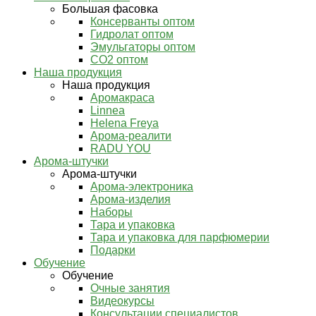
Большая фасовка
Консерванты оптом
Гидролат оптом
Эмульгаторы оптом
СО2 оптом
Наша продукция
Наша продукция
Аромакраса
Linnea
Helena Freya
Арома-реалити
RADU YOU
Арома-штучки
Арома-штучки
Арома-электроника
Арома-изделия
Наборы
Тара и упаковка
Тара и упаковка для парфюмерии
Подарки
Обучение
Обучение
Очные занятия
Видеокурсы
Консультации специалистов