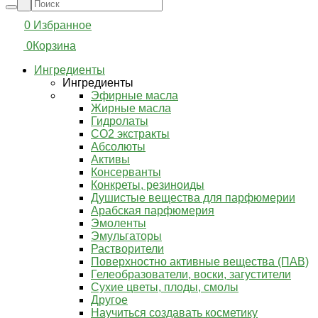
0
Избранное
0
Корзина
Ингредиенты
Ингредиенты
Эфирные масла
Жирные масла
Гидролаты
СО2 экстракты
Абсолюты
Активы
Консерванты
Конкреты, резиноиды
Душистые вещества для парфюмерии
Арабская парфюмерия
Эмоленты
Эмульгаторы
Растворители
Поверхностно активные вещества (ПАВ)
Гелеобразователи, воски, загустители
Сухие цветы, плоды, смолы
Другое
Научиться создавать косметику