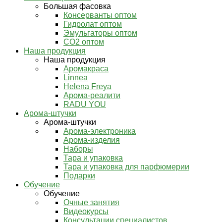
Большая фасовка
Консерванты оптом
Гидролат оптом
Эмульгаторы оптом
СО2 оптом
Наша продукция
Наша продукция
Аромакраса
Linnea
Helena Freya
Арома-реалити
RADU YOU
Арома-штучки
Арома-штучки
Арома-электроника
Арома-изделия
Наборы
Тара и упаковка
Тара и упаковка для парфюмерии
Подарки
Обучение
Обучение
Очные занятия
Видеокурсы
Консультации специалистов