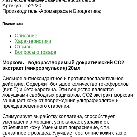
Латинское наименование -
Daucus carota;
Артикул -
1525/20;
Производитель -
Аромакраса и Биоцевтика;
Поделиться
Описание
Характеристики
Отзывы
Вопросы о товаре
Морковь - водорастворимый докритический СО2
экстракт (микроэмульсия) 20мл
Сильное антиоксидантное и противовоспалительное
действие. Содержит большое количество токоферолов
(вит. Е) и бета-каротина. Эти вещества являются
ловушками свободных радикалов. СО2 экстракт моркови
защищает кожу от повреждения ультрафиолетом и
преждевременного старения.
Стимулирует выработку коллагена, способствует
уменьшению морщин, успокаивает, увлажняет,
отбеливает кожу. Уменьшает покраснение, с т.ч.
связанное с розацеа. Улучшает состояние кожи с акне.