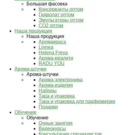
Большая фасовка
Консерванты оптом
Гидролат оптом
Эмульгаторы оптом
СО2 оптом
Наша продукция
Наша продукция
Аромакраса
Linnea
Helena Freya
Арома-реалити
RADU YOU
Арома-штучки
Арома-штучки
Арома-электроника
Арома-изделия
Наборы
Тара и упаковка
Тара и упаковка для парфюмерии
Подарки
Обучение
Обучение
Очные занятия
Видеокурсы
Консультации специалистов