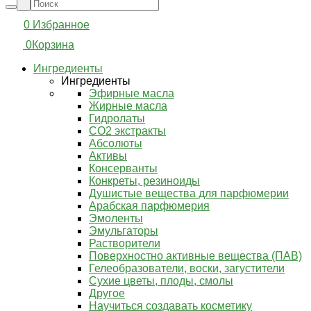
0
Избранное
0
Корзина
Ингредиенты
Ингредиенты
Эфирные масла
Жирные масла
Гидролаты
СО2 экстракты
Абсолюты
Активы
Консерванты
Конкреты, резиноиды
Душистые вещества для парфюмерии
Арабская парфюмерия
Эмоленты
Эмульгаторы
Растворители
Поверхностно активные вещества (ПАВ)
Гелеобразователи, воски, загустители
Сухие цветы, плоды, смолы
Другое
Научиться создавать косметику