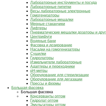
Лабораторные инструменты и посуда
Лабораторные пипетки
Весы лабораторные электронные
Гомогенизаторы
Лабораторные мешалки
Мерные стаканчики
Лифтеры
Пневматические мешалки дозаторы и дру
Центрифуги
Водяные бани
Фасовка и дозирование
Насадки на гомогенизаторы
Сушилки
Гидролаторы
Измельчители лабораторные
Адаптеры и переходники
pH-метры
Оборудование для стерилизации
Оборудование для дегазации
Прессы и формы
Большая фасовка
Большая фасовка
Консерванты оптом
Гидролат оптом
Эмульгаторы оптом