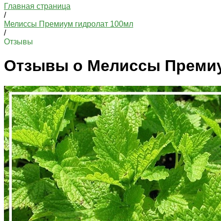
Главная страница
/
Мелиссы Премиум гидролат 100мл
/
Отзывы
Отзывы о Мелиссы Премиу