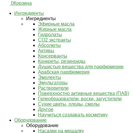
0
Корзина
Ингредиенты
Ингредиенты
Эфирные масла
Жирные масла
Гидролаты
СО2 экстракты
Абсолюты
Активы
Консерванты
Конкреты, резиноиды
Душистые вещества для парфюмерии
Арабская парфюмерия
Эмоленты
Эмульгаторы
Растворители
Поверхностно активные вещества (ПАВ)
Гелеобразователи, воски, загустители
Сухие цветы, плоды, смолы
Другое
Научиться создавать косметику
Оборудование
Оборудование
Насадки на мешалку