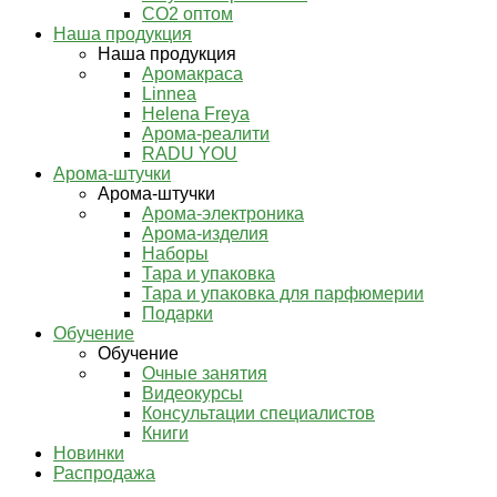
СО2 оптом
Наша продукция
Наша продукция
Аромакраса
Linnea
Helena Freya
Арома-реалити
RADU YOU
Арома-штучки
Арома-штучки
Арома-электроника
Арома-изделия
Наборы
Тара и упаковка
Тара и упаковка для парфюмерии
Подарки
Обучение
Обучение
Очные занятия
Видеокурсы
Консультации специалистов
Книги
Новинки
Распродажа