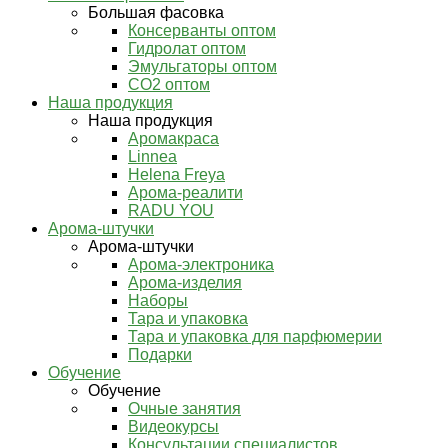
Большая фасовка
Консерванты оптом
Гидролат оптом
Эмульгаторы оптом
СО2 оптом
Наша продукция
Наша продукция
Аромакраса
Linnea
Helena Freya
Арома-реалити
RADU YOU
Арома-штучки
Арома-штучки
Арома-электроника
Арома-изделия
Наборы
Тара и упаковка
Тара и упаковка для парфюмерии
Подарки
Обучение
Обучение
Очные занятия
Видеокурсы
Консультации специалистов