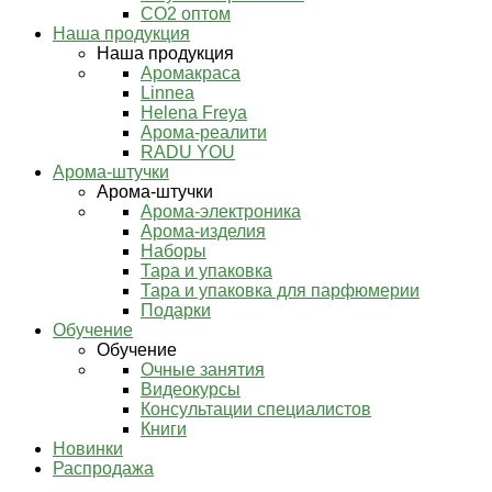
СО2 оптом
Наша продукция
Наша продукция
Аромакраса
Linnea
Helena Freya
Арома-реалити
RADU YOU
Арома-штучки
Арома-штучки
Арома-электроника
Арома-изделия
Наборы
Тара и упаковка
Тара и упаковка для парфюмерии
Подарки
Обучение
Обучение
Очные занятия
Видеокурсы
Консультации специалистов
Книги
Новинки
Распродажа