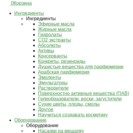
0
Корзина
Ингредиенты
Ингредиенты
Эфирные масла
Жирные масла
Гидролаты
СО2 экстракты
Абсолюты
Активы
Консерванты
Конкреты, резиноиды
Душистые вещества для парфюмерии
Арабская парфюмерия
Эмоленты
Эмульгаторы
Растворители
Поверхностно активные вещества (ПАВ)
Гелеобразователи, воски, загустители
Сухие цветы, плоды, смолы
Другое
Научиться создавать косметику
Оборудование
Оборудование
Насадки на мешалку