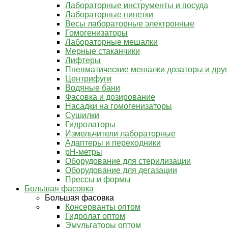
Лабораторные инструменты и посуда
Лабораторные пипетки
Весы лабораторные электронные
Гомогенизаторы
Лабораторные мешалки
Мерные стаканчики
Лифтеры
Пневматические мешалки дозаторы и дру
Центрифуги
Водяные бани
Фасовка и дозирование
Насадки на гомогенизаторы
Сушилки
Гидролаторы
Измельчители лабораторные
Адаптеры и переходники
pH-метры
Оборудование для стерилизации
Оборудование для дегазации
Прессы и формы
Большая фасовка
Большая фасовка
Консерванты оптом
Гидролат оптом
Эмульгаторы оптом