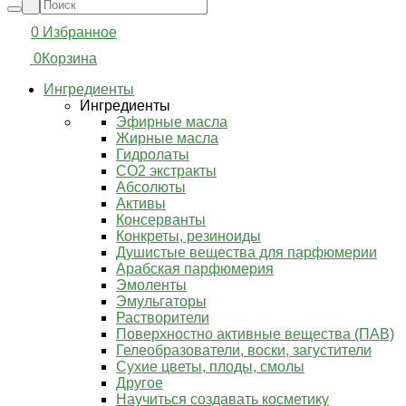
0
Избранное
0
Корзина
Ингредиенты
Ингредиенты
Эфирные масла
Жирные масла
Гидролаты
СО2 экстракты
Абсолюты
Активы
Консерванты
Конкреты, резиноиды
Душистые вещества для парфюмерии
Арабская парфюмерия
Эмоленты
Эмульгаторы
Растворители
Поверхностно активные вещества (ПАВ)
Гелеобразователи, воски, загустители
Сухие цветы, плоды, смолы
Другое
Научиться создавать косметику