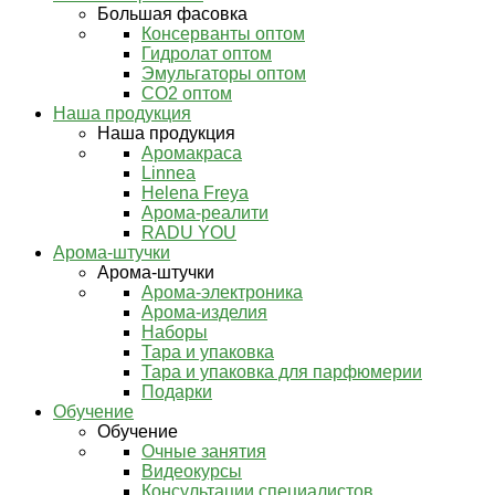
Большая фасовка
Консерванты оптом
Гидролат оптом
Эмульгаторы оптом
СО2 оптом
Наша продукция
Наша продукция
Аромакраса
Linnea
Helena Freya
Арома-реалити
RADU YOU
Арома-штучки
Арома-штучки
Арома-электроника
Арома-изделия
Наборы
Тара и упаковка
Тара и упаковка для парфюмерии
Подарки
Обучение
Обучение
Очные занятия
Видеокурсы
Консультации специалистов