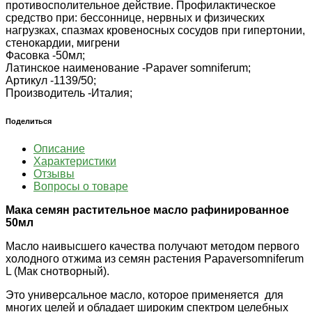
противосполительное действие. Профилактическое
средство при: бессоннице, нервных и физических
нагрузках, спазмах кровеносных сосудов при гипертонии,
стенокардии, мигрени
Фасовка -
50мл;
Латинское наименование -
Papaver somniferum;
Артикул -
1139/50;
Производитель -
Италия;
Поделиться
Описание
Характеристики
Отзывы
Вопросы о товаре
Мака семян растительное масло рафинированное
50мл
Масло наивысшего качества получают методом первого
холодного отжима из семян растения Papaversomniferum
L (Мак снотворный).
Это универсальное масло, которое применяется для
многих целей и обладает широким спектром целебных