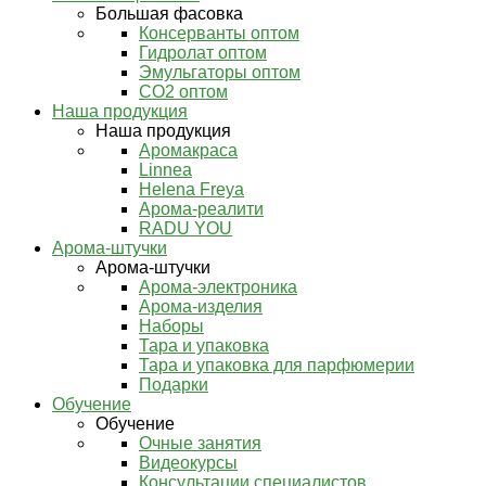
Большая фасовка
Консерванты оптом
Гидролат оптом
Эмульгаторы оптом
СО2 оптом
Наша продукция
Наша продукция
Аромакраса
Linnea
Helena Freya
Арома-реалити
RADU YOU
Арома-штучки
Арома-штучки
Арома-электроника
Арома-изделия
Наборы
Тара и упаковка
Тара и упаковка для парфюмерии
Подарки
Обучение
Обучение
Очные занятия
Видеокурсы
Консультации специалистов