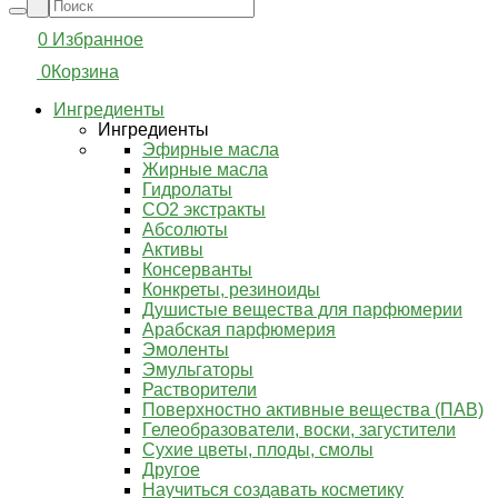
0
Избранное
0
Корзина
Ингредиенты
Ингредиенты
Эфирные масла
Жирные масла
Гидролаты
СО2 экстракты
Абсолюты
Активы
Консерванты
Конкреты, резиноиды
Душистые вещества для парфюмерии
Арабская парфюмерия
Эмоленты
Эмульгаторы
Растворители
Поверхностно активные вещества (ПАВ)
Гелеобразователи, воски, загустители
Сухие цветы, плоды, смолы
Другое
Научиться создавать косметику