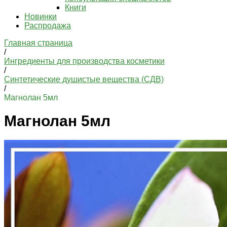
Книги
Новинки
Распродажа
Главная страница
/
Ингредиенты для производства косметики
/
Синтетические душистые вещества (СДВ)
/
Магнолан 5мл
Магнолан 5мл