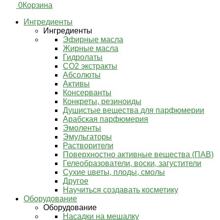
0
Корзина
Ингредиенты
Ингредиенты
Эфирные масла
Жирные масла
Гидролаты
СО2 экстракты
Абсолюты
Активы
Консерванты
Конкреты, резиноиды
Душистые вещества для парфюмерии
Арабская парфюмерия
Эмоленты
Эмульгаторы
Растворители
Поверхностно активные вещества (ПАВ)
Гелеобразователи, воски, загустители
Сухие цветы, плоды, смолы
Другое
Научиться создавать косметику
Оборудование
Оборудование
Насадки на мешалку