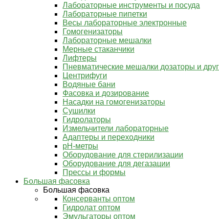
Лабораторные инструменты и посуда
Лабораторные пипетки
Весы лабораторные электронные
Гомогенизаторы
Лабораторные мешалки
Мерные стаканчики
Лифтеры
Пневматические мешалки дозаторы и дру
Центрифуги
Водяные бани
Фасовка и дозирование
Насадки на гомогенизаторы
Сушилки
Гидролаторы
Измельчители лабораторные
Адаптеры и переходники
pH-метры
Оборудование для стерилизации
Оборудование для дегазации
Прессы и формы
Большая фасовка
Большая фасовка
Консерванты оптом
Гидролат оптом
Эмульгаторы оптом