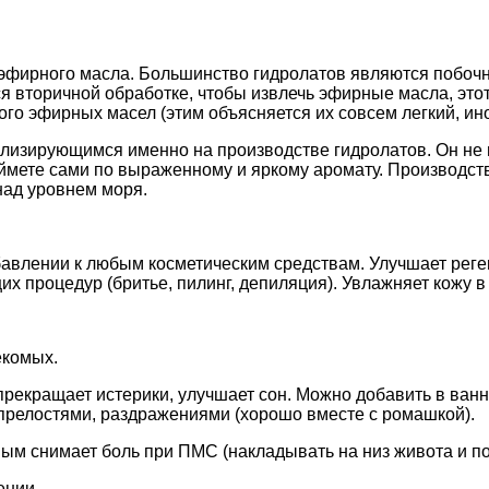
 эфирного масла. Большинство гидролатов являются побоч
 вторичной обработке, чтобы извлечь эфирные масла, этот
ого эфирных масел (этим объясняется их совсем легкий, и
лизирующимся именно на производстве гидролатов. Он не 
мете сами по выраженному и яркому аромату. Производство
над уровнем моря.
добавлении к любым косметическим средствам. Улучшает рег
х процедур (бритье, пилинг, депиляция). Увлажняет кожу в
екомых.
 прекращает истерики, улучшает сон. Можно добавить в ван
опрелостями, раздражениями (хорошо вместе с ромашкой).
ым снимает боль при ПМС (накладывать на низ живота и по
ении.