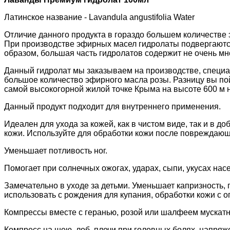
Латинское название - Lavandula angustifolia Water
Отличие данного продукта в гораздо большем количестве
При производстве эфирных масел гидролаты подвергаются
образом, большая часть гидролатов содержит не очень мн
Данный гидролат мы заказываем на производстве, специа
большое количество эфирного масла розы. Разницу вы пой
самой высокогорной жилой точке Крыма на высоте 600 м 
Данный продукт подходит для внутреннего применения.
Идеален для ухода за кожей, как в чистом виде, так и в 
кожи. Используйте для обработки кожи после повреждающи
Уменьшает потливость ног.
Помогает при солнечных ожогах, ударах, сыпи, укусах нас
Замечательно в уходе за детьми. Уменьшает капризность,
использовать с рождения для купания, обработки кожи с 
Компрессы вместе с геранью, розой или шалфеем мускатн
Компресс на шею, лоб, плечи при головных болях, напряж