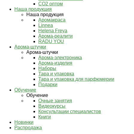
СО2 оптом
Наша продукция
Наша продукция
Аромакраса
Linnea
Helena Freya
Арома-реалити
RADU YOU
Арома-штучки
Арома-штучки
Арома-электроника
Арома-изделия
Наборы
Тара и упаковка
Тара и упаковка для парфюмерии
Подарки
Обучение
Обучение
Очные занятия
Видеокурсы
Консультации специалистов
Книги
Новинки
Распродажа