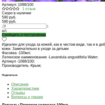
Артикул:
1088/100
1 отзыв
Cкоро в наличии
590 руб.
590 руб.
-
+
шт.
Cообщить о поступлении
Идеален для ухода за кожей, как в чистом виде, так и в 
кожи. Замечательно в уходе за детьми
Фасовка -
100мл;
Латинское наименование -
Lavandula angustifolia Water;
Артикул -
1088/100;
Производитель -
Крым;
Поделиться
Описание
Характеристики
Отзывы
Вопросы о товаре
Лаванды Премиум гидролат 100мл