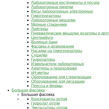
Лабораторные инструменты и посуда
Лабораторные пипетки
Весы лабораторные электронные
Гомогенизаторы
Лабораторные мешалки
Мерные стаканчики
Лифтеры
Пневматические мешалки дозаторы и дру
Центрифуги
Водяные бани
Фасовка и дозирование
Насадки на гомогенизаторы
Сушилки
Гидролаторы
Измельчители лабораторные
Адаптеры и переходники
pH-метры
Оборудование для стерилизации
Оборудование для дегазации
Прессы и формы
Большая фасовка
Большая фасовка
Консерванты оптом
Гидролат оптом
Эмульгаторы оптом