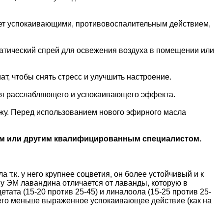
дает успокаивающими, противовоспалительным действием,
матический спрей для освежения воздуха в помещении или
т, чтобы снять стресс и улучшить настроение.
ния расслабляющего и успокаивающего эффекта.
ожу. Перед использованием нового эфирного масла
м или другим квалифицированным специалистом.
т.к. у него крупнее соцветия, он более устойчивый и к
у ЭМ лавандина отличается от лаванды, которую в
ата (15-20 против 25-45) и линалоола (15-25 против 25-
у него меньше выраженное успокаивающее действие (как на