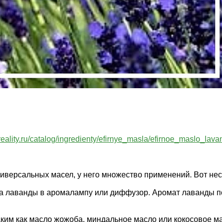
reality.ru/catalog/ingredienty/efirnye_masla/efirnoe_maslo_lava
иверсальных масел, у него множество применений. Вот нес
а лаванды в аромалампу или диффузор. Аромат лаванды по
им как масло жожоба, миндальное масло или кокосовое мас