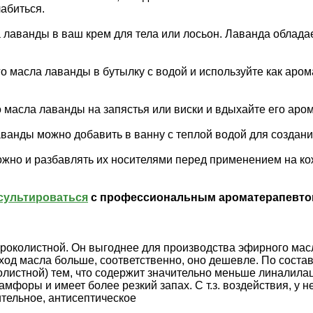
абиться.
ла лаванды в ваш крем для тела или лосьон. Лаванда обла
о масла лаванды в бутылку с водой и используйте как аро
масла лаванды на запястья или виски и вдыхайте его арома
аванды можно добавить в ванну с теплой водой для созда
ожно и разбавлять их носителями перед применением на к
сультироваться
с профессиональным ароматерапевто
околистной. Он выгоднее для производства эфирного масла 
од масла больше, соответственно, оно дешевле. По состав
истной) тем, что содержит значительно меньше линалилацет
камфоры и имеет более резкий запах. С т.з. воздействия, 
ительное, антисептическое