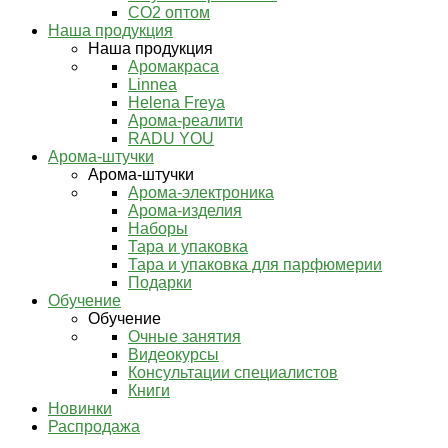
СО2 оптом
Наша продукция
Наша продукция
Аромакраса
Linnea
Helena Freya
Арома-реалити
RADU YOU
Арома-штучки
Арома-штучки
Арома-электроника
Арома-изделия
Наборы
Тара и упаковка
Тара и упаковка для парфюмерии
Подарки
Обучение
Обучение
Очные занятия
Видеокурсы
Консультации специалистов
Книги
Новинки
Распродажа