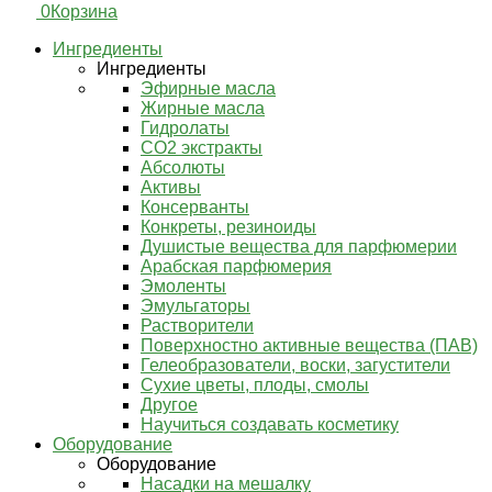
0
Корзина
Ингредиенты
Ингредиенты
Эфирные масла
Жирные масла
Гидролаты
СО2 экстракты
Абсолюты
Активы
Консерванты
Конкреты, резиноиды
Душистые вещества для парфюмерии
Арабская парфюмерия
Эмоленты
Эмульгаторы
Растворители
Поверхностно активные вещества (ПАВ)
Гелеобразователи, воски, загустители
Сухие цветы, плоды, смолы
Другое
Научиться создавать косметику
Оборудование
Оборудование
Насадки на мешалку