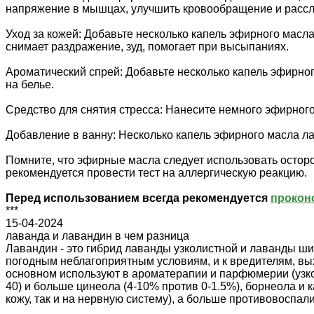
напряжение в мышцах, улучшить кровообращение и рассл
Уход за кожей: Добавьте несколько капель эфирного мас
снимает раздражение, зуд, помогает при высыпаниях.
Ароматический спрей: Добавьте несколько капель эфирног
на белье.
Средство для снятия стресса: Нанесите немного эфирного 
Добавление в ванну: Несколько капель эфирного масла л
Помните, что эфирные масла следует использовать остор
рекомендуется провести тест на аллергическую реакцию.
Перед использованием всегда рекомендуется
прокон
***
15-04-2024
лаванда и лавандин в чем разница
Лавандин - это гибрид лаванды узколистной и лаванды шир
погодным неблагоприятным условиям, и к вредителям, вых
основном используют в ароматерапии и парфюмерии (узкол
40) и больше цинеола (4-10% против 0-1.5%), борнеола и 
кожу, так и на нервную систему), а больше противовоспал