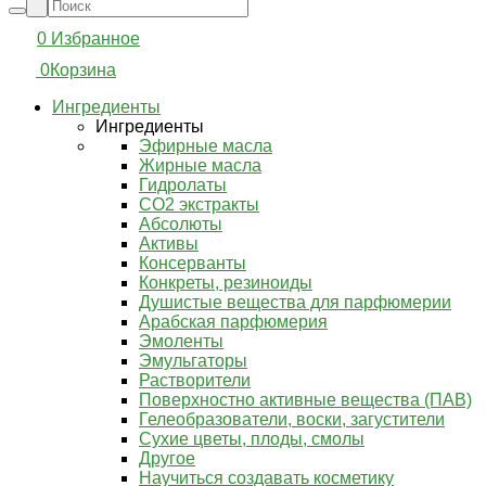
0
Избранное
0
Корзина
Ингредиенты
Ингредиенты
Эфирные масла
Жирные масла
Гидролаты
СО2 экстракты
Абсолюты
Активы
Консерванты
Конкреты, резиноиды
Душистые вещества для парфюмерии
Арабская парфюмерия
Эмоленты
Эмульгаторы
Растворители
Поверхностно активные вещества (ПАВ)
Гелеобразователи, воски, загустители
Сухие цветы, плоды, смолы
Другое
Научиться создавать косметику