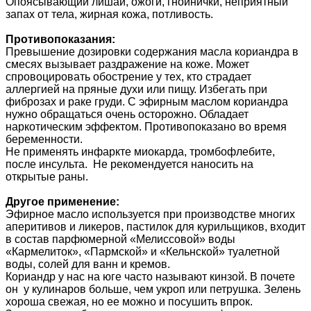
Опоясывающий лишай, ожоги, гнойнички, неприятный
запах от тела, жирная кожа, потливость.
Противопоказания:
Превышение дозировки содержания масла кориандра в
смесях вызывает раздражение на коже. Может
спровоцировать обострение у тех, кто страдает
аллергией на пряные духи или пищу. Избегать при
фиброзах и раке груди. С эфирным маслом кориандра
нужно обращаться очень осторожно. Обладает
наркотическим эффектом. Противопоказано во время
беременности.
Не применять инфаркте миокарда, тромбофлебите,
после инсульта. Не рекомендуется наносить на
открытые раны.
Другое применение:
Эфирное масло используется при производстве многих
аперитивов и ликеров, пастилок для курильщиков, входит
в состав парфюмерной «Мелиссовой» воды
«Кармелиток», «Пармской» и «Кельнской» туалетной
воды, солей для ванн и кремов.
Кориандр у нас на юге часто называют кинзой. В почете
он у кулинаров больше, чем укроп или петрушка. Зелень
хороша свежая, но ее можно и посушить впрок.