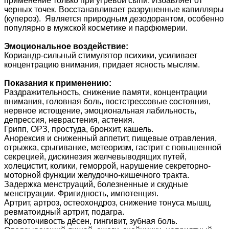
применение только при угревой сыпи. Избавляет от
черных точек. Восстанавливает разрушенные капилляры
(купероз). Является природным дезодорантом, особенно
популярно в мужской косметике и парфюмерии.
Эмоциональное воздействие:
Кориандр-сильный стимулятор психики, усиливает
концентрацию внимания, придает ясность мыслям.
Показания к применению:
Раздражительность, снижение памяти, концентрации
внимания, головная боль, постстрессовые состояния,
нервное истощение, эмоциональная лабильность,
депрессия, неврастения, астения.
Грипп, ОРЗ, простуда, бронхит, кашель.
Анорексия и сниженный аппетит, пищевые отравления,
отрыжка, срыгивание, метеоризм, гастрит с повышенной
секрецией, дискинезия желчевыводящих путей,
холецистит, колики, геморрой, нарушение секреторно-
моторной функции желудочно-кишечного тракта.
Задержка менструаций, болезненные и скудные
менструации. Фригидность, импотенция.
Артрит, артроз, остеохондроз, снижение тонуса мышц,
ревматоидный артрит, подагра.
Кровоточивость дёсен, гингивит, зубная боль.