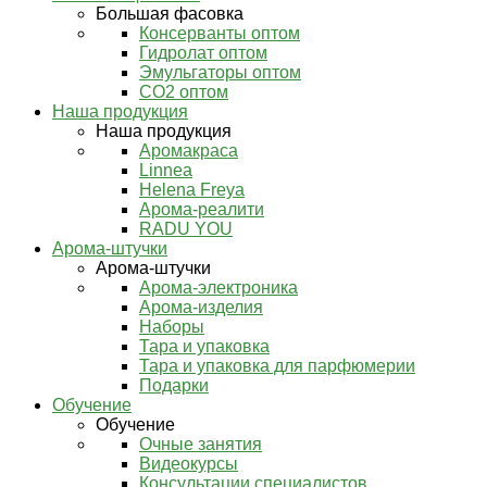
Большая фасовка
Консерванты оптом
Гидролат оптом
Эмульгаторы оптом
СО2 оптом
Наша продукция
Наша продукция
Аромакраса
Linnea
Helena Freya
Арома-реалити
RADU YOU
Арома-штучки
Арома-штучки
Арома-электроника
Арома-изделия
Наборы
Тара и упаковка
Тара и упаковка для парфюмерии
Подарки
Обучение
Обучение
Очные занятия
Видеокурсы
Консультации специалистов