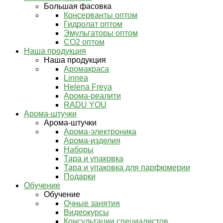
Большая фасовка
Консерванты оптом
Гидролат оптом
Эмульгаторы оптом
СО2 оптом
Наша продукция
Наша продукция
Аромакраса
Linnea
Helena Freya
Арома-реалити
RADU YOU
Арома-штучки
Арома-штучки
Арома-электроника
Арома-изделия
Наборы
Тара и упаковка
Тара и упаковка для парфюмерии
Подарки
Обучение
Обучение
Очные занятия
Видеокурсы
Консультации специалистов