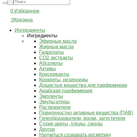
0
Избранное
0
Корзина
Ингредиенты
Ингредиенты
Эфирные масла
Жирные масла
Гидролаты
СО2 экстракты
Абсолюты
Активы
Консерванты
Конкреты, резиноиды
Душистые вещества для парфюмерии
Арабская парфюмерия
Эмоленты
Эмульгаторы
Растворители
Поверхностно активные вещества (ПАВ)
Гелеобразователи, воски, загустители
Сухие цветы, плоды, смолы
Другое
Научиться создавать косметику