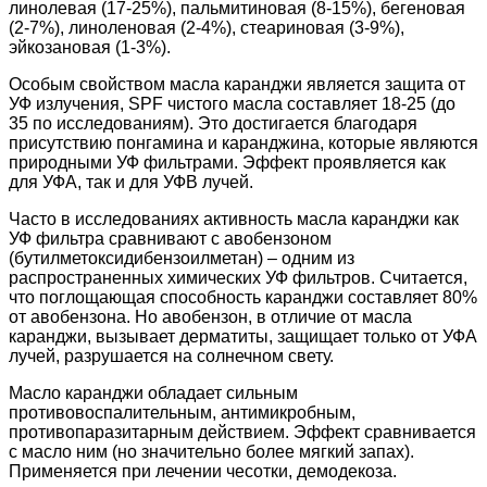
линолевая (17-25%), пальмитиновая (8-15%), бегеновая
(2-7%), линоленовая (2-4%), стеариновая (3-9%),
эйкозановая (1-3%).
Особым свойством масла каранджи является защита от
УФ излучения, SPF чистого масла составляет 18-25 (до
35 по исследованиям). Это достигается благодаря
присутствию понгамина и каранджина, которые являются
природными УФ фильтрами. Эффект проявляется как
для УФА, так и для УФВ лучей.
Часто в исследованиях активность масла каранджи как
УФ фильтра сравнивают с авобензоном
(бутилметоксидибензоилметан) – одним из
распространенных химических УФ фильтров. Считается,
что поглощающая способность каранджи составляет 80%
от авобензона. Но авобензон, в отличие от масла
каранджи, вызывает дерматиты, защищает только от УФА
лучей, разрушается на солнечном свету.
Масло каранджи обладает сильным
противовоспалительным, антимикробным,
противопаразитарным действием. Эффект сравнивается
с масло ним (но значительно более мягкий запах).
Применяется при лечении чесотки, демодекоза.