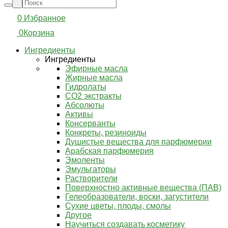
0
Избранное
0
Корзина
Ингредиенты
Ингредиенты
Эфирные масла
Жирные масла
Гидролаты
СО2 экстракты
Абсолюты
Активы
Консерванты
Конкреты, резиноиды
Душистые вещества для парфюмерии
Арабская парфюмерия
Эмоленты
Эмульгаторы
Растворители
Поверхностно активные вещества (ПАВ)
Гелеобразователи, воски, загустители
Сухие цветы, плоды, смолы
Другое
Научиться создавать косметику