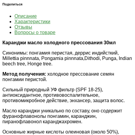
Поделиться
Описание
Характеристики
Отзывы
Вопросы о товаре
Каранджи масло холодного прессования 30мл
Синонимы: понгамия перистая, деррис индийсткий,
Millettia pinnnata, Pongamia pinnnata,Dithodi, Punga, Indian
beech tree, Honge tree.
Метод получения:
холодное прессование семян
понгамии перистой.
Сильный природный УФ фильтр (SPF 18-25),
антиоксидантное, противовоспалительное,
противомикробное действие, энхансер, защита волос.
Масло каранджи уникально по составу, оно содержит
фуранофлавонолы понгамин, каранджин,
пиранофлавонол каранджахромен.
Основные жирные кислоты олеиновая (около 50%),