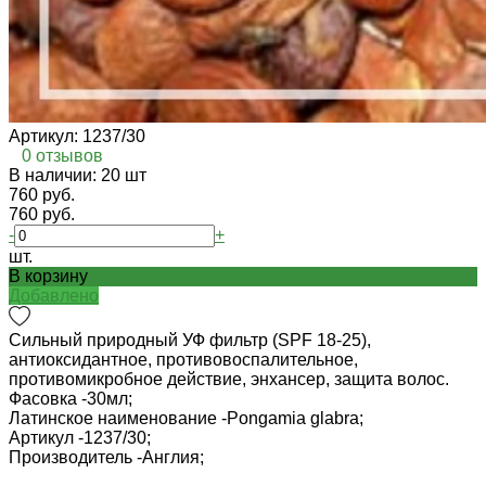
Артикул:
1237/30
0 отзывов
В наличии: 20 шт
760 руб.
760 руб.
-
+
шт.
В корзину
Добавлено
Сильный природный УФ фильтр (SPF 18-25),
антиоксидантное, противовоспалительное,
противомикробное действие, энхансер, защита волос.
Фасовка -
30мл;
Латинское наименование -
Pongamia glabra;
Артикул -
1237/30;
Производитель -
Англия;