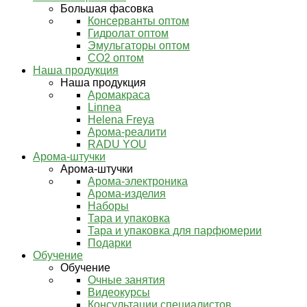
Большая фасовка
Консерванты оптом
Гидролат оптом
Эмульгаторы оптом
СО2 оптом
Наша продукция
Наша продукция
Аромакраса
Linnea
Helena Freya
Арома-реалити
RADU YOU
Арома-штучки
Арома-штучки
Арома-электроника
Арома-изделия
Наборы
Тара и упаковка
Тара и упаковка для парфюмерии
Подарки
Обучение
Обучение
Очные занятия
Видеокурсы
Консультации специалистов