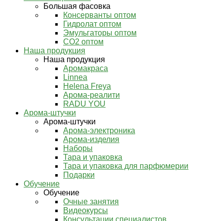
Большая фасовка
Консерванты оптом
Гидролат оптом
Эмульгаторы оптом
СО2 оптом
Наша продукция
Наша продукция
Аромакраса
Linnea
Helena Freya
Арома-реалити
RADU YOU
Арома-штучки
Арома-штучки
Арома-электроника
Арома-изделия
Наборы
Тара и упаковка
Тара и упаковка для парфюмерии
Подарки
Обучение
Обучение
Очные занятия
Видеокурсы
Консультации специалистов