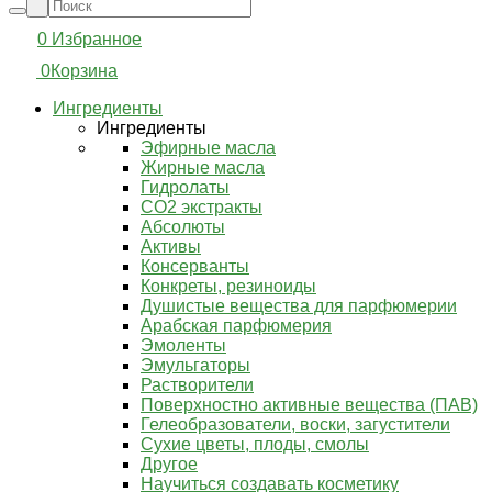
0
Избранное
0
Корзина
Ингредиенты
Ингредиенты
Эфирные масла
Жирные масла
Гидролаты
СО2 экстракты
Абсолюты
Активы
Консерванты
Конкреты, резиноиды
Душистые вещества для парфюмерии
Арабская парфюмерия
Эмоленты
Эмульгаторы
Растворители
Поверхностно активные вещества (ПАВ)
Гелеобразователи, воски, загустители
Сухие цветы, плоды, смолы
Другое
Научиться создавать косметику