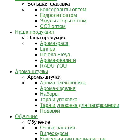
Большая фасовка
Консерванты оптом
Гидролат оптом
Эмульгаторы оптом
СО2 оптом
Наша продукция
Наша продукция
Аромакраса
Linnea
Helena Freya
Арома-реалити
RADU YOU
Арома-штучки
Арома-штучки
Арома-электроника
Арома-изделия
Наборы
Тара и упаковка
Тара и упаковка для парфюмерии
Подарки
Обучение
Обучение
Очные занятия
Видеокурсы
Консультации специалистов