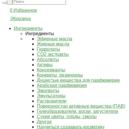
0
Избранное
0
Корзина
Ингредиенты
Ингредиенты
Эфирные масла
Жирные масла
Гидролаты
СО2 экстракты
Абсолюты
Активы
Консерванты
Конкреты, резиноиды
Душистые вещества для парфюмерии
Арабская парфюмерия
Эмоленты
Эмульгаторы
Растворители
Поверхностно активные вещества (ПАВ)
Гелеобразователи, воски, загустители
Сухие цветы, плоды, смолы
Другое
Научиться создавать косметику