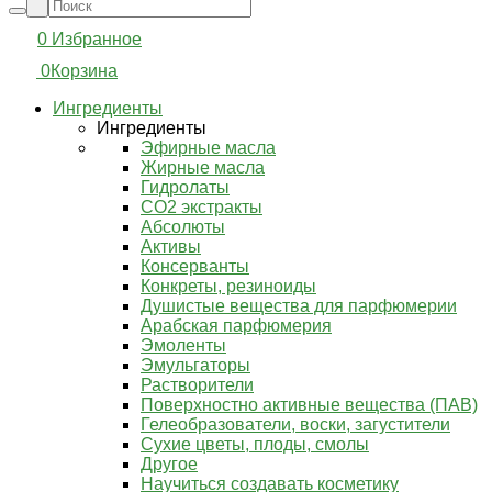
0
Избранное
0
Корзина
Ингредиенты
Ингредиенты
Эфирные масла
Жирные масла
Гидролаты
СО2 экстракты
Абсолюты
Активы
Консерванты
Конкреты, резиноиды
Душистые вещества для парфюмерии
Арабская парфюмерия
Эмоленты
Эмульгаторы
Растворители
Поверхностно активные вещества (ПАВ)
Гелеобразователи, воски, загустители
Сухие цветы, плоды, смолы
Другое
Научиться создавать косметику