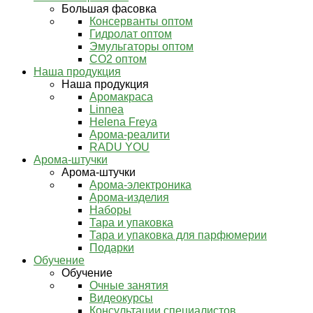
Большая фасовка
Консерванты оптом
Гидролат оптом
Эмульгаторы оптом
СО2 оптом
Наша продукция
Наша продукция
Аромакраса
Linnea
Helena Freya
Арома-реалити
RADU YOU
Арома-штучки
Арома-штучки
Арома-электроника
Арома-изделия
Наборы
Тара и упаковка
Тара и упаковка для парфюмерии
Подарки
Обучение
Обучение
Очные занятия
Видеокурсы
Консультации специалистов