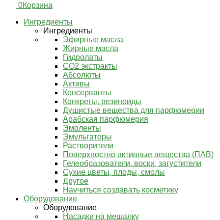
0
Корзина
Ингредиенты
Ингредиенты
Эфирные масла
Жирные масла
Гидролаты
СО2 экстракты
Абсолюты
Активы
Консерванты
Конкреты, резиноиды
Душистые вещества для парфюмерии
Арабская парфюмерия
Эмоленты
Эмульгаторы
Растворители
Поверхностно активные вещества (ПАВ)
Гелеобразователи, воски, загустители
Сухие цветы, плоды, смолы
Другое
Научиться создавать косметику
Оборудование
Оборудование
Насадки на мешалку