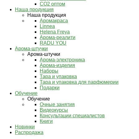
СО2 оптом
Наша продукция
Наша продукция
Аромакраса
Linnea
Helena Freya
Арома-реалити
RADU YOU
Арома-штучки
Арома-штучки
Арома-электроника
Арома-изделия
Наборы
Тара и упаковка
Тара и упаковка для парфюмерии
Подарки
Обучение
Обучение
Очные занятия
Видеокурсы
Консультации специалистов
Книги
Новинки
Распродажа