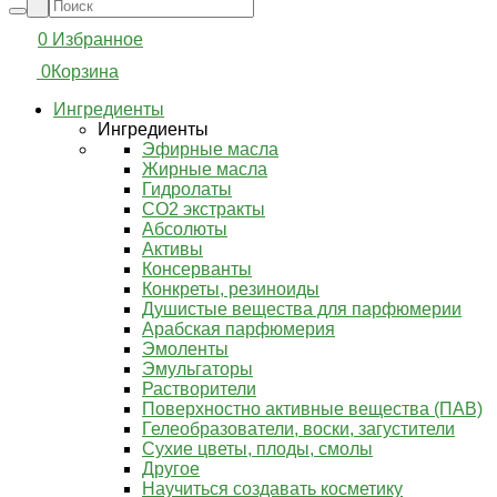
0
Избранное
0
Корзина
Ингредиенты
Ингредиенты
Эфирные масла
Жирные масла
Гидролаты
СО2 экстракты
Абсолюты
Активы
Консерванты
Конкреты, резиноиды
Душистые вещества для парфюмерии
Арабская парфюмерия
Эмоленты
Эмульгаторы
Растворители
Поверхностно активные вещества (ПАВ)
Гелеобразователи, воски, загустители
Сухие цветы, плоды, смолы
Другое
Научиться создавать косметику