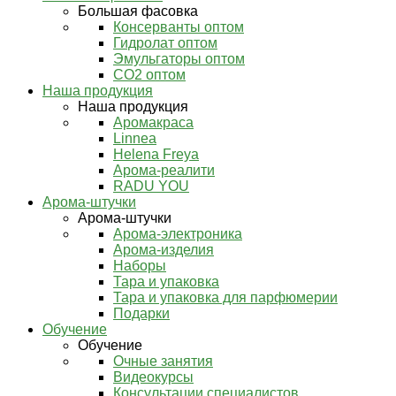
Большая фасовка
Консерванты оптом
Гидролат оптом
Эмульгаторы оптом
СО2 оптом
Наша продукция
Наша продукция
Аромакраса
Linnea
Helena Freya
Арома-реалити
RADU YOU
Арома-штучки
Арома-штучки
Арома-электроника
Арома-изделия
Наборы
Тара и упаковка
Тара и упаковка для парфюмерии
Подарки
Обучение
Обучение
Очные занятия
Видеокурсы
Консультации специалистов